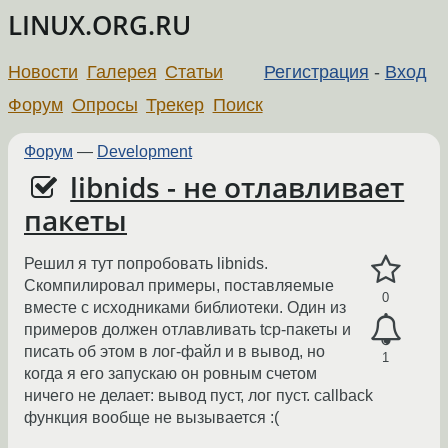
LINUX.ORG.RU
Новости
Галерея
Статьи
Регистрация
-
Вход
Форум
Опросы
Трекер
Поиск
Форум
—
Development
libnids - не отлавливает
пакеты
Решил я тут попробовать libnids.
Скомпилировал примеры, поставляемые
0
вместе с исходниками библиотеки. Один из
примеров должен отлавливать tcp-пакеты и
писать об этом в лог-файл и в вывод, но
1
когда я его запускаю он ровным счетом
ничего не делает: вывод пуст, лог пуст. callback
функция вообще не вызывается :(