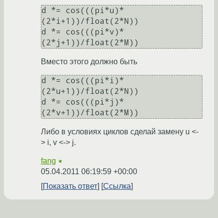
d *= cos(((pi*u)*
(2*i+1))/float(2*N))

d *= cos(((pi*v)*
Вместо этого должно быть
d *= cos(((pi*i)*
(2*u+1))/float(2*N))

d *= cos(((pi*j)*
Либо в условиях циклов сделай замену u <-
> i, v <-> j.
fang
★
05.04.2011 06:19:59 +00:00
Показать ответ
Ссылка
Ответ на:
комментарий
от fang
05.04.2011 06:19:59