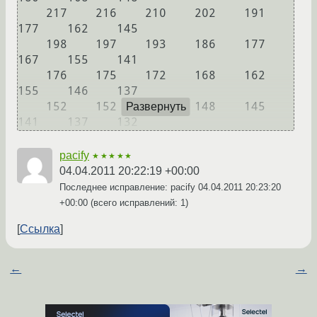
    217    216    210    202    191    
177    162    145

    198    197    193    186    177    
167    155    141

    176    175    172    168    162    
155    146    137

    152    152    150    148    145    
Развернуть
pacify
★★★★★
04.04.2011 20:22:19 +00:00
Последнее исправление: pacify
04.04.2011 20:23:20
+00:00
(всего исправлений: 1)
Ссылка
←
→