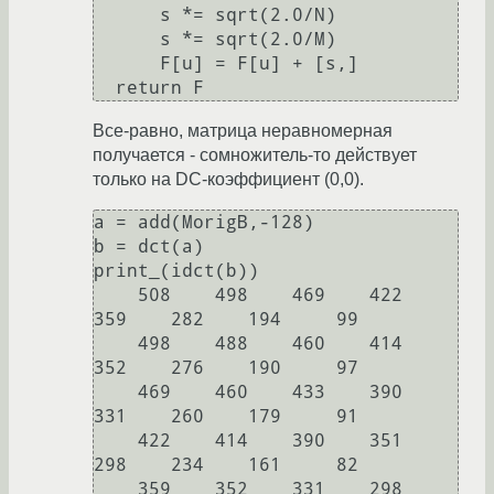
      s *= sqrt(2.0/N)

      s *= sqrt(2.0/M)

      F[u] = F[u] + [s,]

  return F
Все-равно, матрица неравномерная
получается - сомножитель-то действует
только на DC-коэффициент (0,0).
a = add(MorigB,-128)

b = dct(a)

print_(idct(b))

    508    498    469    422    
359    282    194     99

    498    488    460    414    
352    276    190     97

    469    460    433    390    
331    260    179     91

    422    414    390    351    
298    234    161     82

    359    352    331    298    