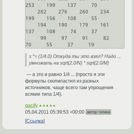
253    199    137     70

    282    276    260    234    
199    156    108     55

    194    190    179    161    
137    108     74     37

     99     97     91     82     
70     55     37     19
s *= (1/4.0) Откуда ты это взял? Надо ...
умножать на sqrt(2.0/N) * sqrt(2.0/M)
— а это и равно 1/4 ... (просто я эти
формулы скопипастил из разных
источников, чаще всего там упрощения
всякие типа 1/4).
pacify
★★★★★
05.04.2011 05:39:53 +00:00
автор топика
Ссылка