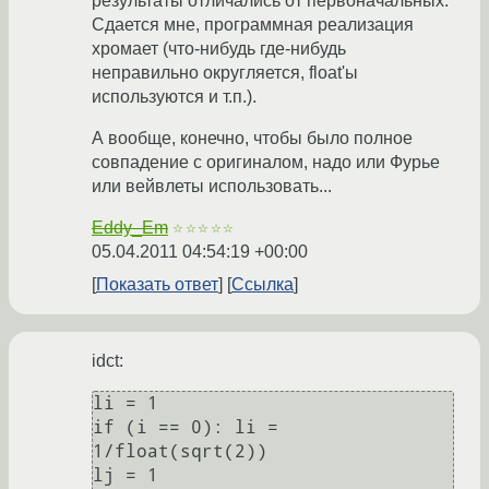
результаты отличались от первоначальных.
Сдается мне, программная реализация
хромает (что-нибудь где-нибудь
неправильно округляется, float'ы
используются и т.п.).
А вообще, конечно, чтобы было полное
совпадение с оригиналом, надо или Фурье
или вейвлеты использовать...
Eddy_Em
☆☆☆☆☆
05.04.2011 04:54:19 +00:00
Показать ответ
Ссылка
idct:
li = 1

if (i == 0): li = 
1/float(sqrt(2))

lj = 1
