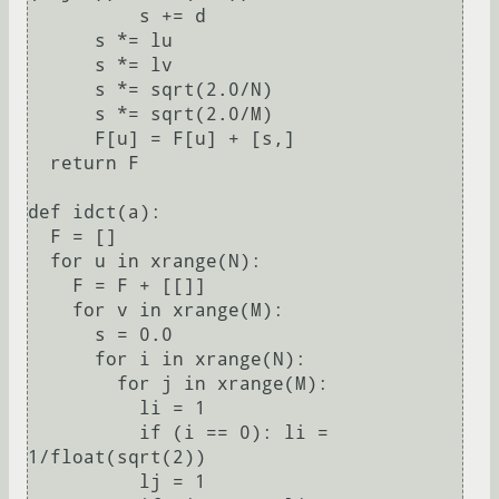
          s += d

      s *= lu

      s *= lv

      s *= sqrt(2.0/N)

      s *= sqrt(2.0/M)

      F[u] = F[u] + [s,]

  return F

def idct(a):

  F = []

  for u in xrange(N):

    F = F + [[]]

    for v in xrange(M):

      s = 0.0

      for i in xrange(N):

        for j in xrange(M):

          li = 1

          if (i == 0): li = 
1/float(sqrt(2))

          lj = 1
