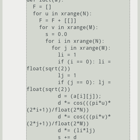
  F = []

  for u in xrange(N):

    F = F + [[]]

    for v in xrange(M):

      s = 0.0

      for i in xrange(N):

        for j in xrange(M):

          li = 1

          if (i == 0): li = 
float(sqrt(2))

          lj = 1

          if (j == 0): lj = 
float(sqrt(2))

          d = (a[i][j]);

          d *= cos(((pi*u)*
(2*i+1))/float(2*N))

          d *= cos(((pi*v)*
(2*j+1))/float(2*M))

          d *= (li*lj)

          s += d
