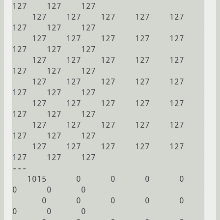
127    127    127

    127    127    127    127    127    
127    127    127

    127    127    127    127    127    
127    127    127

    127    127    127    127    127    
127    127    127

    127    127    127    127    127    
127    127    127

    127    127    127    127    127    
127    127    127

    127    127    127    127    127    
127    127    127

    127    127    127    127    127    
127    127    127

---

   1015      0      0      0      0      
0      0      0

      0      0      0      0      0      
0      0      0
