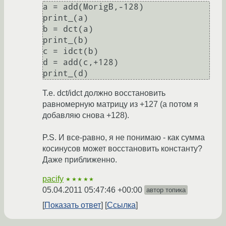
a = add(MorigB,-128)

print_(a)

b = dct(a)

print_(b)

c = idct(b)

d = add(c,+128)

print_(d)
Т.е. dct/idct должно восстановить
равномерную матрицу из +127 (а потом я
добавляю снова +128).
P.S. И все-равно, я не понимаю - как сумма
косинусов может восстановить константу?
Даже приближенно.
pacify
★★★★★
05.04.2011 05:47:46 +00:00
автор топика
Показать ответ
Ссылка