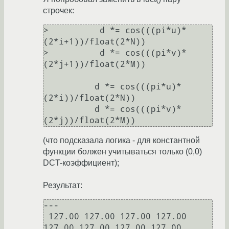
строчек:
>          d *= cos(((pi*u)*
(2*i+1))/float(2*N))

>          d *= cos(((pi*v)*
(2*j+1))/float(2*M))

          d *= cos(((pi*u)*
(2*i))/float(2*N))

          d *= cos(((pi*v)*
(2*j))/float(2*M))
(что подсказала логика - для константной
функции болжен учитываться только (0,0)
DCT-коэффициент);
Результат:
---

 127.00 127.00 127.00 127.00 
127.00 127.00 127.00 127.00
