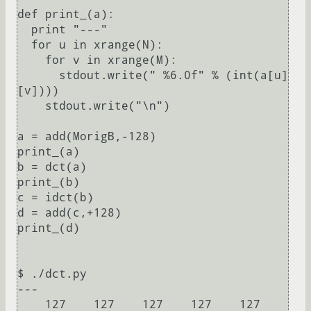
def print_(a):

  print "---"

  for u in xrange(N):

    for v in xrange(M):

      stdout.write(" %6.0f" % (int(a[u]
[v])))

    stdout.write("\n")

a = add(MorigB,-128)

print_(a)

b = dct(a)

print_(b)

c = idct(b)

d = add(c,+128)

print_(d)

$ ./dct.py 

---

    127    127    127    127    127    