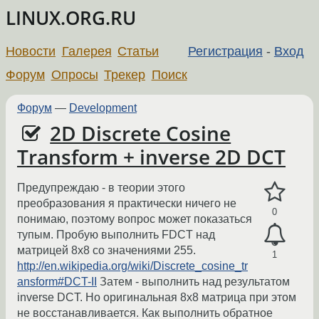
LINUX.ORG.RU
Новости
Галерея
Статьи
Регистрация
-
Вход
Форум
Опросы
Трекер
Поиск
Форум
—
Development
2D Discrete Cosine
Transform + inverse 2D DCT
Предупреждаю - в теории этого
преобразования я практически ничего не
0
понимаю, поэтому вопрос может показаться
тупым. Пробую выполнить FDCT над
матрицей 8x8 со значениями 255.
1
http://en.wikipedia.org/wiki/Discrete_cosine_tr
ansform#DCT-II
Затем - выполнить над результатом
inverse DCT. Но оригинальная 8x8 матрица при этом
не восстанавливается. Как выполнить обратное