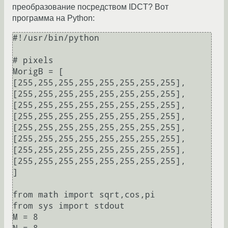
преобразование посредством IDCT? Вот
программа на Python:
#!/usr/bin/python

# pixels

MorigB = [

[255,255,255,255,255,255,255,255],

[255,255,255,255,255,255,255,255],

[255,255,255,255,255,255,255,255],

[255,255,255,255,255,255,255,255],

[255,255,255,255,255,255,255,255],

[255,255,255,255,255,255,255,255],

[255,255,255,255,255,255,255,255],

[255,255,255,255,255,255,255,255],

]

from math import sqrt,cos,pi

from sys import stdout

M = 8
