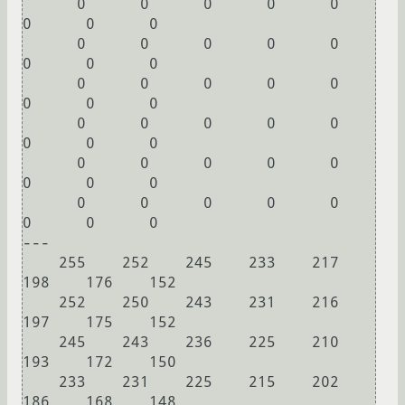
      0      0      0      0      0      
0      0      0

      0      0      0      0      0      
0      0      0

      0      0      0      0      0      
0      0      0

      0      0      0      0      0      
0      0      0

      0      0      0      0      0      
0      0      0

      0      0      0      0      0      
0      0      0

---

    255    252    245    233    217    
198    176    152

    252    250    243    231    216    
197    175    152

    245    243    236    225    210    
193    172    150

    233    231    225    215    202    
186    168    148
