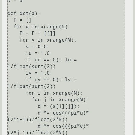
N = 8

def dct(a):

  F = []

  for u in xrange(N):

    F = F + [[]]

    for v in xrange(M):

      s = 0.0

      lu = 1.0

      if (u == 0): lu = 
1/float(sqrt(2))

      lv = 1.0

      if (v == 0): lv = 
1/float(sqrt(2))

      for i in xrange(N):

        for j in xrange(M):

          d = (a[i][j]);

          d *= cos(((pi*u)*
(2*i+1))/float(2*N))

          d *= cos(((pi*v)*
(2*j+1))/float(2*M))
