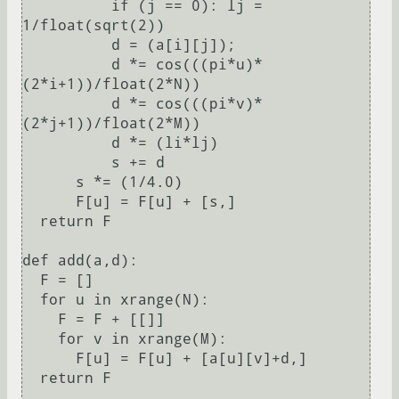
          if (j == 0): lj = 
1/float(sqrt(2))

          d = (a[i][j]);

          d *= cos(((pi*u)*
(2*i+1))/float(2*N))

          d *= cos(((pi*v)*
(2*j+1))/float(2*M))

          d *= (li*lj)

          s += d

      s *= (1/4.0)

      F[u] = F[u] + [s,]

  return F

def add(a,d):

  F = []

  for u in xrange(N):

    F = F + [[]]

    for v in xrange(M):

      F[u] = F[u] + [a[u][v]+d,]

  return F
