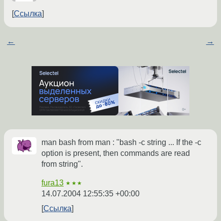
Ссылка
←
→
man bash from man : "bash -c string ... If the -c
option is present, then commands are read
from string".
fura13
★★★
14.07.2004 12:55:35 +00:00
Ссылка