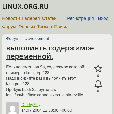
LINUX.ORG.RU
Новости
Галерея
Статьи
Регистрация
-
Вход
Форум
Опросы
Трекер
Поиск
Форум
—
Development
выполинть содержимое
переменной.
Есть переменная $a, содержмое которой
примерно last|grep 123.
0
Надо в скрипте bash выполнить этот
last|grep 123
Пробую bash $a, ругается:
0
last: /usr/bin/last: cannot execute binary file
Dmitry76
★
14.07.2004 12:33:36 +00:00