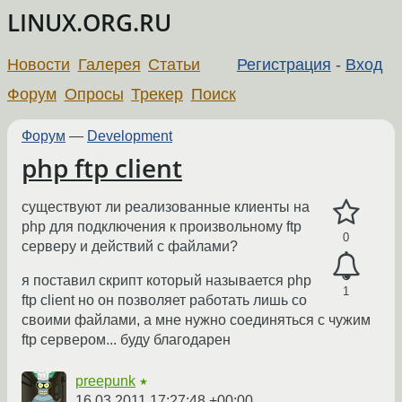
LINUX.ORG.RU
Новости
Галерея
Статьи
Регистрация
-
Вход
Форум
Опросы
Трекер
Поиск
Форум
—
Development
php ftp client
существуют ли реализованные клиенты на
php для подключения к произвольному ftp
0
серверу и действий с файлами?
я поставил скрипт который называется php
1
ftp client но он позволяет работать лишь со
своими файлами, а мне нужно соединяться с чужим
ftp сервером... буду благодарен
preepunk
★
16.03.2011 17:27:48 +00:00