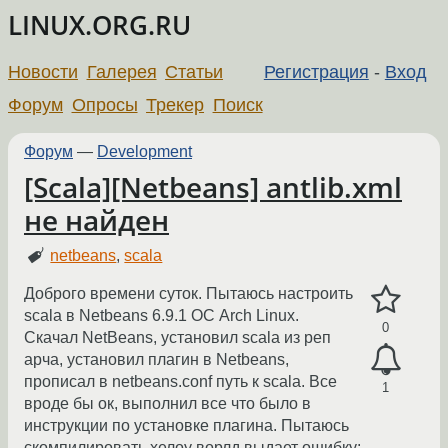
LINUX.ORG.RU
Новости
Галерея
Статьи
Регистрация
-
Вход
Форум
Опросы
Трекер
Поиск
Форум
—
Development
[Scala][Netbeans] antlib.xml
не найден
netbeans
,
scala
Доброго времени суток. Пытаюсь настроить
scala в Netbeans 6.9.1 ОС Arch Linux.
0
Скачал NetBeans, установил scala из реп
арча, установил плагин в Netbeans,
прописал в netbeans.conf путь к scala. Все
1
вроде бы ок, выполнил все что было в
инструкции по установке плагина. Пытаюсь
скомпилировать хелоу ворлд выдает ошибку: