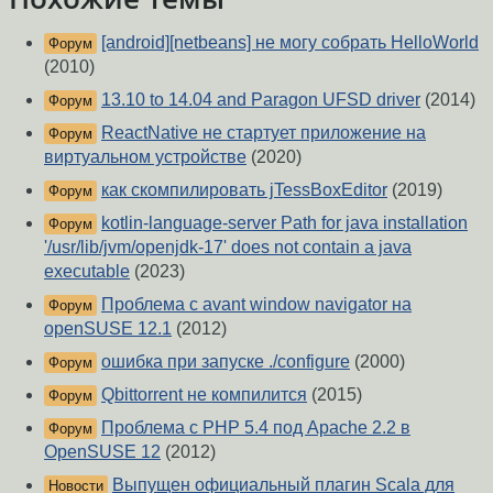
[android][netbeans] не могу собрать HelloWorld
Форум
(2010)
13.10 to 14.04 and Paragon UFSD driver
(2014)
Форум
ReactNative не стартует приложение на
Форум
виртуальном устройстве
(2020)
как скомпилировать jTessBoxEditor
(2019)
Форум
kotlin-language-server Path for java installation
Форум
'/usr/lib/jvm/openjdk-17' does not contain a java
executable
(2023)
Проблема с avant window navigator на
Форум
openSUSE 12.1
(2012)
ошибка при запуске ./configure
(2000)
Форум
Qbittorrent не компилится
(2015)
Форум
Проблема с PHP 5.4 под Apache 2.2 в
Форум
OpenSUSE 12
(2012)
Выпущен официальный плагин Scala для
Новости