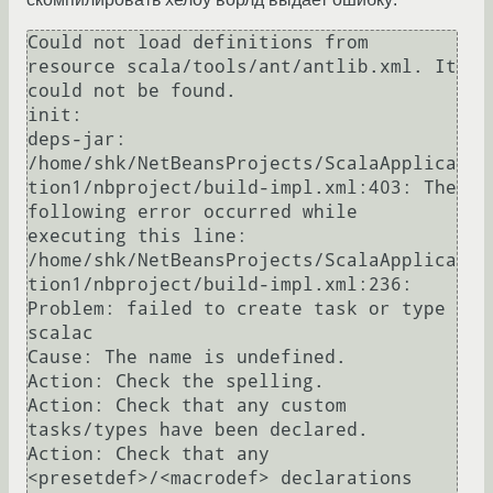
Could not load definitions from 
resource scala/tools/ant/antlib.xml. It 
could not be found.

init:

deps-jar:

/home/shk/NetBeansProjects/ScalaApplica
tion1/nbproject/build-impl.xml:403: The 
following error occurred while 
executing this line:

/home/shk/NetBeansProjects/ScalaApplica
tion1/nbproject/build-impl.xml:236: 
Problem: failed to create task or type 
scalac

Cause: The name is undefined.

Action: Check the spelling.

Action: Check that any custom 
tasks/types have been declared.

Action: Check that any 
<presetdef>/<macrodef> declarations 