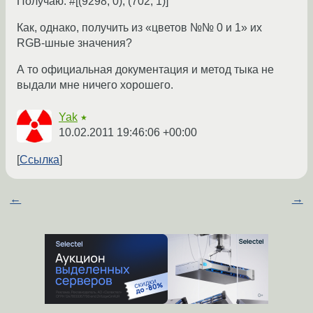
Получаю: #[(9298, 0), (702, 1)]
Как, однако, получить из «цветов №№ 0 и 1» их
RGB-шные значения?
А то официальная документация и метод тыка не
выдали мне ничего хорошего.
Yak
★
10.02.2011 19:46:06 +00:00
Ссылка
←
→