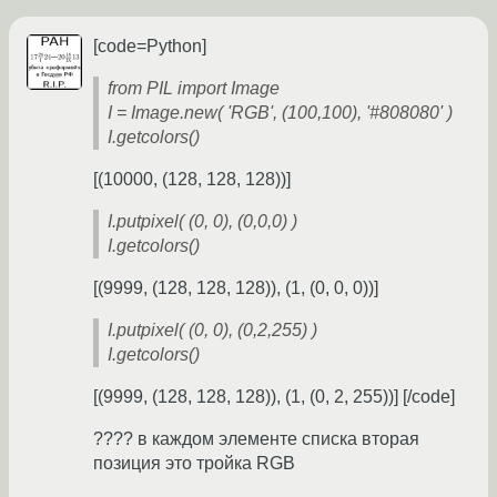
[code=Python]
from PIL import Image
I = Image.new( 'RGB', (100,100), '#808080' )
I.getcolors()
[(10000, (128, 128, 128))]
I.putpixel( (0, 0), (0,0,0) )
I.getcolors()
[(9999, (128, 128, 128)), (1, (0, 0, 0))]
I.putpixel( (0, 0), (0,2,255) )
I.getcolors()
[(9999, (128, 128, 128)), (1, (0, 2, 255))] [/code]
???? в каждом элементе списка вторая
позиция это тройка RGB