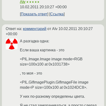
AIv
★★★★★
10.02.2011 20:10:27 +00:00
Показать ответ
Ссылка
Ответ на:
комментарий
от AIv
10.02.2011 20:10:27
+00:00
А разгадка одна:
Если ваша картинка - это
<PIL.Image.Image image mode=RGB
size=100x100 at 0x1031738>
, то моя - это
<PIL.GifImagePlugin.GifImageFile image
mode=P size=100x100 at 0x1024DC8>.
У них по-разному определены цвета.
Я не стал заморачиваться, а просто сделал