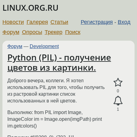
LINUX.ORG.RU
Новости
Галерея
Статьи
Регистрация
-
Вход
Форум
Опросы
Трекер
Поиск
Форум
—
Development
Python (PIL) - получение
цветов из картинки.
Доброго вечера, коллеги. Я хотел
использовать PIL для того, чтобы получить
0
из растровой картинки список
использованных в ней цветов.
1
Выполняю: from PIL import Image,
ImageColor im = Image.open(imgPath) print
im.getcolors()