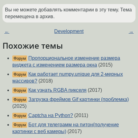
Вы не можете добавлять комментарии в эту тему. Тема
перемещена в архив.
←
Development
→
Похожие темы
Пропорциональное изменение размера
Форум
виджета с изменением размера окна
(2015)
Как работает numpy.unique для 2-мерных
Форум
массивов?
(2018)
Как узнать RGBA пикселя
(2017)
Форум
Загрузка фреймов Gif картинки (проблемка)
Форум
(2025)
Captcha на Python?
(2011)
Форум
Бот для телеграмм на питон(получение
Форум
картинки с веб камеры)
(2017)