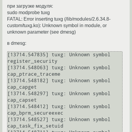
при загрузке модуля:
sudo modprobe tuxg
FATAL: Error inserting tuxg (/lib/modules/2.6.34.8-
custom/tuxg.ko): Unknown symbol in module, or
unknown parameter (see dmesg)
в dmesg:
[13714.547835] tuxg: Unknown symbol 
register_security

[13714.548063] tuxg: Unknown symbol 
cap_ptrace_traceme

[13714.548182] tuxg: Unknown symbol 
cap_capget

[13714.548297] tuxg: Unknown symbol 
cap_capset

[13714.548412] tuxg: Unknown symbol 
cap_bprm_secureexec

[13714.548527] tuxg: Unknown symbol 
cap_task_fix_setuid
