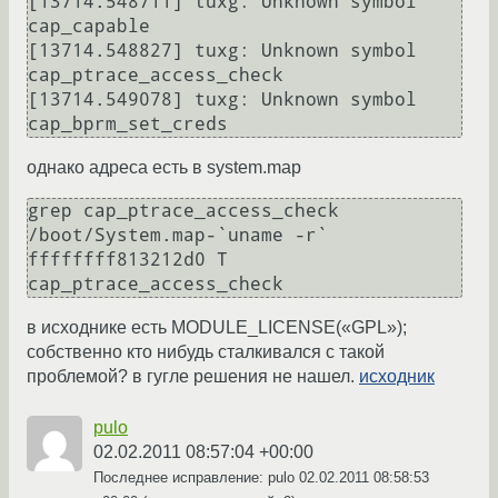
[13714.548711] tuxg: Unknown symbol 
cap_capable

[13714.548827] tuxg: Unknown symbol 
cap_ptrace_access_check

[13714.549078] tuxg: Unknown symbol 
однако адреса есть в system.map
grep cap_ptrace_access_check 
/boot/System.map-`uname -r`

ffffffff813212d0 T 
в исходнике есть MODULE_LICENSE(«GPL»);
собственно кто нибудь сталкивался с такой
проблемой? в гугле решения не нашел.
исходник
pulo
02.02.2011 08:57:04 +00:00
Последнее исправление: pulo
02.02.2011 08:58:53