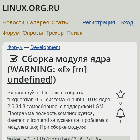
LINUX.ORG.RU
Новости
Галерея
Статьи
Регистрация
-
Вход
Форум
Опросы
Трекер
Поиск
Форум
—
Development
Сборка модуля ядра
(WARNING: «f» [m]
undefined!)
Здравствуйте. Пытаюсь собрать
tuxguardian-0.5 , система kubuntu 10.04 ядро
0
2.6.34.8 самосборное, с поддержкой LSM.
Программа полность компилируется,
daemon и frontend запускаются, проблема с
1
модулем tuxg При сборке модуля:
make -C /lib/modules/2.6.34.8-