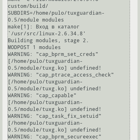
custom/build/ 
SUBDIRS=/home/pulo/tuxguardian-
0.5/module modules

make[1]: Вход в каталог 
`/usr/src/linux-2.6.34.8'

Building modules, stage 2.

MODPOST 1 modules

WARNING: "cap_bprm_set_creds" 
[/home/pulo/tuxguardian-
0.5/module/tuxg.ko] undefined!

WARNING: "cap_ptrace_access_check" 
[/home/pulo/tuxguardian-
0.5/module/tuxg.ko] undefined!

WARNING: "cap_capable" 
[/home/pulo/tuxguardian-
0.5/module/tuxg.ko] undefined!

WARNING: "cap_task_fix_setuid" 
[/home/pulo/tuxguardian-
0.5/module/tuxg.ko] undefined!

WARNING: "cap_bprm_secureexec" 