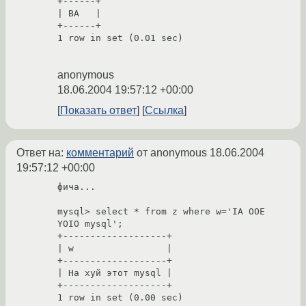
+------+

| ВА   |

+------+

1 row in set (0.01 sec)

anonymous
18.06.2004 19:57:12 +00:00
Показать ответ
Ссылка
Ответ на:
комментарий
от anonymous
18.06.2004
19:57:12 +00:00
фича...

mysql> select * from z where w='IA OOE 
YOIO mysql';

+-------------------+

| w                 |

+-------------------+

| На хуй этот mysql |

+-------------------+

1 row in set (0.00 sec)
