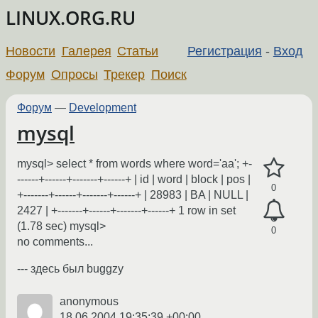
LINUX.ORG.RU
Новости
Галерея
Статьи
Регистрация
-
Вход
Форум
Опросы
Трекер
Поиск
Форум
—
Development
mysql
mysql> select * from words where word='aa'; +-
------+------+-------+------+ | id | word | block | pos |
0
+-------+------+-------+------+ | 28983 | ВA | NULL |
2427 | +-------+------+-------+------+ 1 row in set
(1.78 sec) mysql>
0
no comments...
--- здесь был buggzy
anonymous
18.06.2004 19:35:39 +00:00