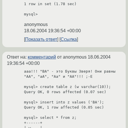
1 row in set (1.78 sec)

anonymous
18.06.2004 19:36:54 +00:00
Показать ответ
Ссылка
Ответ на:
комментарий
от anonymous
18.06.2004
19:36:54 +00:00
ааа!!! "ВА" - это Буквы Зверя! Они равны 
"AA", "aA", "Aa" и "AA"!!! ;-Е

mysql> create table z (w varchar(10));

Query OK, 0 rows affected (0.07 sec)

mysql> insert into z values ('ВА');

Query OK, 1 row affected (0.05 sec)

mysql> select * from z;

+------+

| w    |
