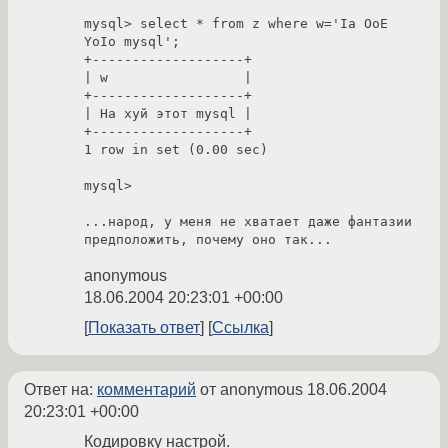
mysql> select * from z where w='Ia OoE 
YoIo mysql';

+-------------------+

| w                 |

+-------------------+

| На хуй этот mysql |

+-------------------+

1 row in set (0.00 sec)

mysql>

...народ, у меня не хватает даже фантазии 
предположить, почему оно так...
anonymous
18.06.2004 20:23:01 +00:00
Показать ответ
Ссылка
Ответ на:
комментарий
от anonymous
18.06.2004
20:23:01 +00:00
Кодировку настрой.