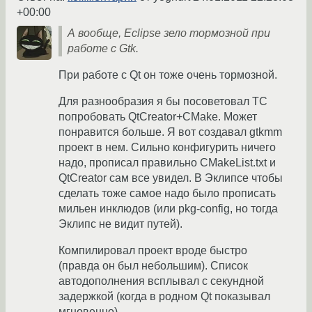
+00:00
А вообще, Eclipse зело тормозной при
работе с Gtk.
При работе с Qt он тоже очень тормозной.
Для разнообразия я бы посоветовал ТС
попробовать QtCreator+CMake. Может
понравится больше. Я вот создавал gtkmm
проект в нем. Сильно конфигурить ничего
надо, прописал правильно CMakeList.txt и
QtCreator сам все увидел. В Эклипсе чтобы
сделать тоже самое надо было прописать
мильен инклюдов (или pkg-config, но тогда
Эклипс не видит путей).
Компилировал проект вроде быстро
(правда он был небольшим). Список
автодополнения всплывал с секундной
задержкой (когда в родном Qt показывал
мгновенно).