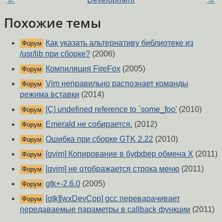
Похожие темы
Как указать альтернативу библиотеке из
Форум
/usr/lib при сборке?
(2006)
Компиляция FireFox
(2005)
Форум
Vim неправильно распознает команды
Форум
режима вставки
(2014)
[C] undefined reference to `some_foo'
(2010)
Форум
Emerald не собирается.
(2012)
Форум
Ошибка при сборке GTK 2.22
(2010)
Форум
[gvim] Копирование в буффер обмена X
(2011)
Форум
[gvim] не отображается строка меню
(2011)
Форум
gtk+-2.6.0
(2005)
Форум
[gtk][wxDevCpp] gcc переварачивает
Форум
передаваемые параметры в callback функции
(2011)