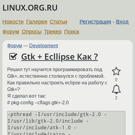
LINUX.ORG.RU
Новости
Галерея
Статьи
Регистрация
-
Вход
Форум
Опросы
Трекер
Поиск
Форум
—
Development
Gtk + Ecllipse Как ?
Решил тут научится программировать под
Gtk+, естественно столкнулся с проблемой.
0
Как правильно настроить eclipse на работу с
Gtk+?
Я сделал вот так:
2
# pkg-config --cflags gtk+-2.0
-pthread -I/usr/include/gtk-2.0 -
I/usr/lib/gtk-2.0/include -
I/usr/include/atk-1.0 -
I/usr/include/cairo -