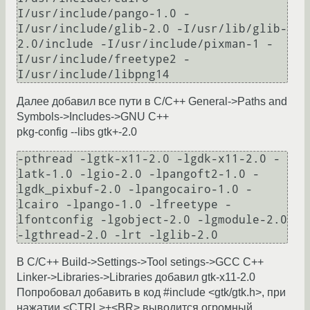
I/usr/include/pango-1.0 -
I/usr/include/glib-2.0 -I/usr/lib/glib-
2.0/include -I/usr/include/pixman-1 -
I/usr/include/freetype2 -
I/usr/include/libpng14  
Далее добавил все пути в С/С++ General->Paths and
Symbols->Includes->GNU C++
pkg-config --libs gtk+-2.0
-pthread -lgtk-x11-2.0 -lgdk-x11-2.0 -
latk-1.0 -lgio-2.0 -lpangoft2-1.0 -
lgdk_pixbuf-2.0 -lpangocairo-1.0 -
lcairo -lpango-1.0 -lfreetype -
lfontconfig -lgobject-2.0 -lgmodule-2.0 
-lgthread-2.0 -lrt -lglib-2.0
В C/C++ Build->Settings->Tool setings->GCC C++
Linker->Libraries->Libraries добавил gtk-x11-2.0
Попробовал добавить в код #include <gtk/gtk.h>, при
нажатии <CTRL>+<BR> выводится огромный