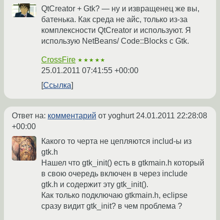
QtCreator + Gtk? — ну и извращенец же вы,
батенька. Как среда не айс, только из-за
комплексности QtCreator и используют. Я
использую NetBeans/ Code::Blocks с Gtk.
CrossFire
★★★★★
25.01.2011 07:41:55 +00:00
Ссылка
Ответ на:
комментарий
от yoghurt
24.01.2011 22:28:08
+00:00
Какого то черта не цепляются includ-ы из
gtk.h
Нашел что gtk_init() есть в gtkmain.h который
в свою очередь включен в через include
gtk.h и содержит эту gtk_init().
Как только подключаю gtkmain.h, eclipse
сразу видит gtk_init? в чем проблема ?