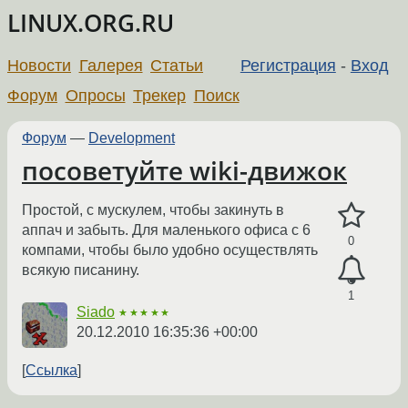
LINUX.ORG.RU
Новости
Галерея
Статьи
Регистрация
-
Вход
Форум
Опросы
Трекер
Поиск
Форум
—
Development
посоветуйте wiki-движок
Простой, с мускулем, чтобы закинуть в
аппач и забыть. Для маленького офиса с 6
0
компами, чтобы было удобно осуществлять
всякую писанину.
1
Siado
★★★★★
20.12.2010 16:35:36 +00:00
Ссылка