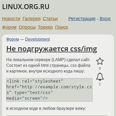
LINUX.ORG.RU
Новости
Галерея
Статьи
Регистрация
-
Вход
Форум
Опросы
Трекер
Поиск
Форум
—
Development
Не подгружается css/img
На локальном сервере (LAMP) сделал сайт.
Состоит из одной html страницы, css файла
0
и картинок. внутри исходного кода пишу:
<link rel="stylesheet" 
1
href="http://example.com/style.cs
s" type="text/css" 
в исходном коде в любом браузере вижу: