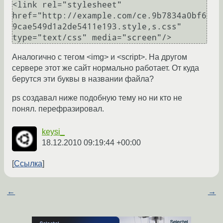
<link rel="stylesheet" 
href="http://example.com/ce.9b7834a0bf6
9cae549d1a2de5411e193.style,s.css" 
Аналогично с тегом <img> и <script>. На другом
сервере этот же сайт нормально работает. От куда
берутся эти буквы в названии файла?
ps создавал ниже подобную тему но ни кто не
понял. перефразировал.
keysi_
18.12.2010 09:19:44 +00:00
Ссылка
←
→