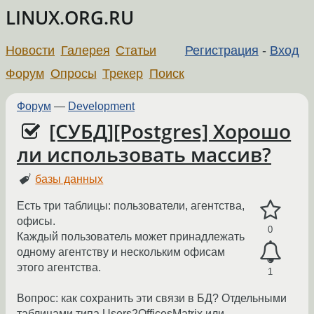
LINUX.ORG.RU
Новости
Галерея
Статьи
Регистрация
-
Вход
Форум
Опросы
Трекер
Поиск
Форум
—
Development
[СУБД][Postgres] Хорошо
ли использовать массив?
базы данных
Есть три таблицы: пользователи, агентства,
офисы.
0
Каждый пользователь может принадлежать
одному агентству и нескольким офисам
этого агентства.
1
Вопрос: как сохранить эти связи в БД? Отдельными
таблицами типа Users2OfficesMatrix или