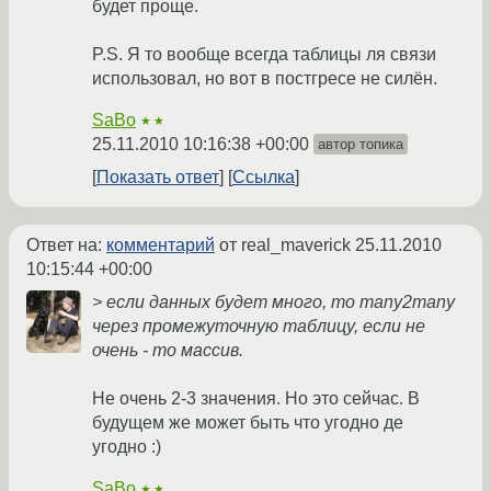
будет проще.
P.S. Я то вообще всегда таблицы ля связи
использовал, но вот в постгресе не силён.
SaBo
★★
25.11.2010 10:16:38 +00:00
автор топика
Показать ответ
Ссылка
Ответ на:
комментарий
от real_maverick
25.11.2010
10:15:44 +00:00
> если данных будет много, то many2many
через промежуточную таблицу, если не
очень - то массив.
Не очень 2-3 значения. Но это сейчас. В
будущем же может быть что угодно де
угодно :)
SaBo
★★