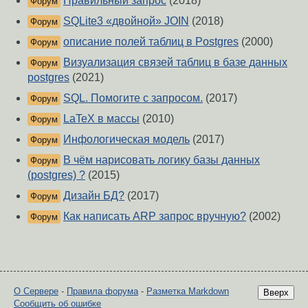
Правильный запрос
(2018)
Форум
SQLite3 «двойной» JOIN
(2018)
Форум
описание полей таблиц в Postgres
(2000)
Форум
Визуализация связей таблиц в базе данных
Форум
postgres
(2021)
SQL. Помогите с запросом.
(2017)
Форум
LaTeX в массы
(2010)
Форум
Инфологическая модель
(2017)
Форум
В чём нарисовать логику базы данных
Форум
(postgres) ?
(2015)
Дизайн БД?
(2017)
Форум
Как написать ARP запрос вручную?
(2002)
Форум
О Сервере
-
Правила форума
-
Разметка Markdown
Вверх
Сообщить об ошибке