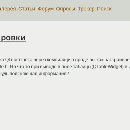
алерея
Статьи
Форум
Опросы
Трекер
Поиск
ировки
а Qt постгреса через компиляцию вроде бы как настраивает
-fe.h. Но что то при выводе в поле таблицы(QTableWidget) в
-нибудь поясняющая информация?