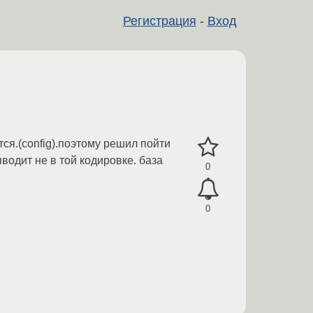
Регистрация
-
Вход
ся.(config).поэтому решил пойти
ыводит не в той кодировке. база
0
0