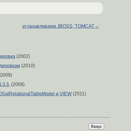
устанавливаем JBOSS, TOMCAT
→
дировка
(2002)
одировкам
(2010)
2009)
.3.3.
(2008)
 QSqlRelationalTableModel и VIEW
(2011)
Вверх