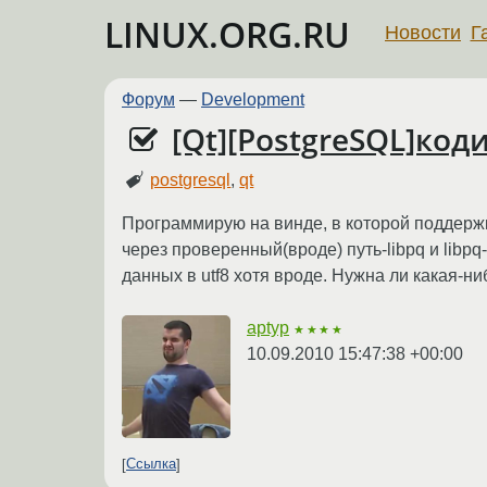
LINUX.ORG.RU
Новости
Г
Форум
—
Development
[Qt][PostgreSQL]код
postgresql
,
qt
Программирую на винде, в которой поддержк
через проверенный(вроде) путь-libpq и libpq
данных в utf8 хотя вроде. Нужна ли какая
aptyp
★★★★
10.09.2010 15:47:38 +00:00
Ссылка