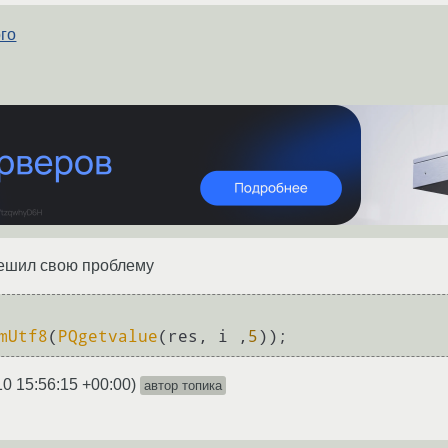
ого
решил свою проблему
mUtf8
(
PQgetvalue
(res, i ,
5
10 15:56:15 +00:00
)
автор топика