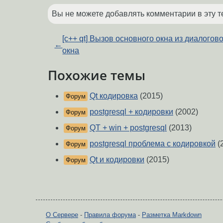
Вы не можете добавлять комментарии в эту т
[c++ qt] Вызов основного окна из диалогов
←
окна
Похожие темы
Qt кодировка
(2015)
Форум
postgresql + кодировки
(2002)
Форум
QT + win + postgresql
(2013)
Форум
postgresql проблема с кодировкой
(
Форум
Qt и кодировки
(2015)
Форум
О Сервере
-
Правила форума
-
Разметка Markdown