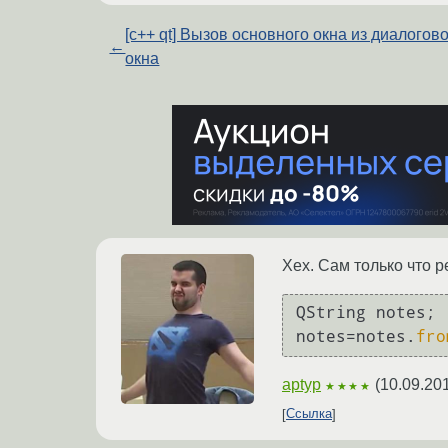
[c++ qt] Вызов основного окна из диалогов
←
окна
Хех. Сам только что 
QString notes;

notes=notes.
fro
aptyp
(
10.09.20
★★★★
Ссылка