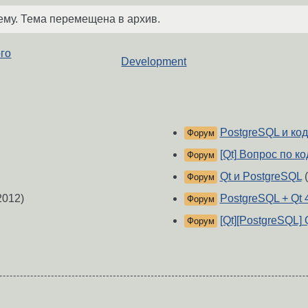
ему. Тема перемещена в архив.
ого
Development
PostgreSQL и ко
Форум
[Qt] Вопрос по к
Форум
Qt и PostgreSQL
(
Форум
2012)
PostgreSQL + Qt 4
Форум
[Qt][PostgreSQL]
Форум