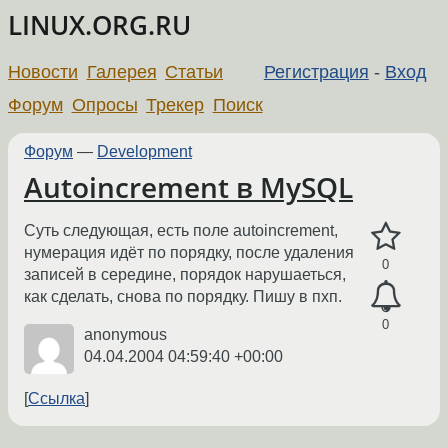
LINUX.ORG.RU
Новости
Галерея
Статьи
Регистрация
-
Вход
Форум
Опросы
Трекер
Поиск
Форум
—
Development
Autoincrement в MySQL
Суть следующая, есть поле autoincrement,
нумерация идёт по порядку, после удаления
0
записей в середине, порядок нарушаеться,
как сделать, снова по порядку. Пишу в пхп.
0
anonymous
04.04.2004 04:59:40 +00:00
Ссылка