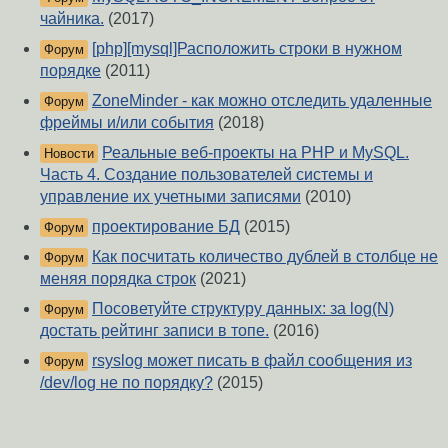
чайника.
(2017)
[php][mysql]Расположить строки в нужном
Форум
порядке
(2011)
ZoneMinder - как можно отследить удаленные
Форум
фреймы и/или события
(2018)
Реальные веб-проекты на PHP и MySQL.
Новости
Часть 4. Создание пользователей системы и
управление их учетными записями
(2010)
проектирование БД
(2015)
Форум
Как посчитать количество дублей в столбце не
Форум
меняя порядка строк
(2021)
Посоветуйте структуру данных: за log(N)
Форум
достать рейтинг записи в топе.
(2016)
rsyslog может писать в файл сообщения из
Форум
/dev/log не по порядку?
(2015)