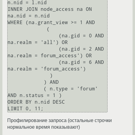
n.nid = l.nid  

INNER JOIN node_access na ON 
na.nid = n.nid 

WHERE (na.grant_view >= 1 AND 

             (

                 (na.gid = 0 AND 
na.realm = 'all') OR 

                 (na.gid = 2 AND 
na.realm = forum_access') OR 

                 (na.gid = 6 AND 
na.realm = 'forum_access')

              )

            ) AND 

            ( n.type = 'forum' 
AND n.status = 1 ) 

ORDER BY n.nid DESC 

Профилирование запроса (остальные строчки
нормальное время показывают)