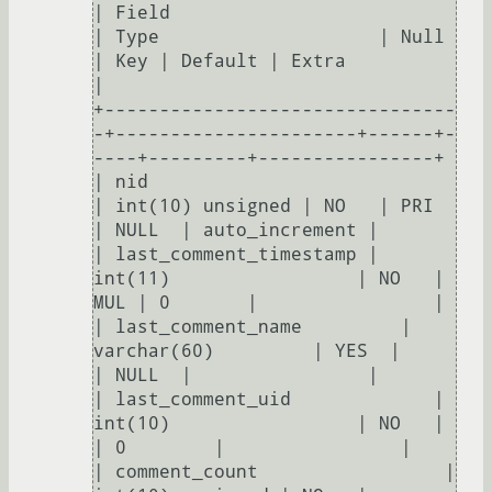
| Field                                   
| Type                    | Null 
| Key | Default | Extra          
|

+--------------------------------
-+----------------------+------+-
----+---------+----------------+

| nid                                     
| int(10) unsigned | NO   | PRI  
| NULL  | auto_increment | 

| last_comment_timestamp | 
int(11)                 | NO   | 
MUL | 0       |                | 

| last_comment_name         | 
varchar(60)         | YES  |        
| NULL  |                | 

| last_comment_uid             | 
int(10)                 | NO   |        
| 0        |                | 

| comment_count                 | 