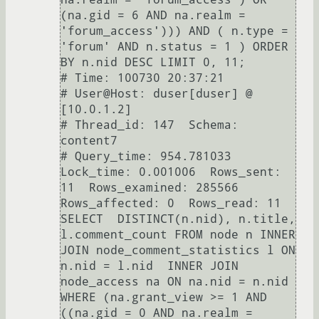
(na.gid = 6 AND na.realm = 
'forum_access'))) AND ( n.type = 
'forum' AND n.status = 1 ) ORDER 
BY n.nid DESC LIMIT 0, 11;

# Time: 100730 20:37:21

# User@Host: duser[duser] @  
[10.0.1.2]

# Thread_id: 147  Schema: 
content7

# Query_time: 954.781033  
Lock_time: 0.001006  Rows_sent: 
11  Rows_examined: 285566  
Rows_affected: 0  Rows_read: 11

SELECT  DISTINCT(n.nid), n.title, 
l.comment_count FROM node n INNER 
JOIN node_comment_statistics l ON 
n.nid = l.nid  INNER JOIN 
node_access na ON na.nid = n.nid 
WHERE (na.grant_view >= 1 AND 
((na.gid = 0 AND na.realm = 