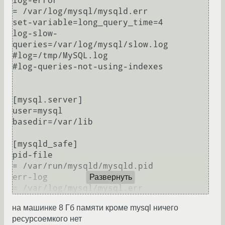
log-error 					
= /var/log/mysql/mysqld.err

set-variable=long_query_time=4

log-slow-
queries=/var/log/mysql/slow.log

#log=/tmp/MySQL.log     

#log-queries-not-using-indexes

[mysql.server]

user=mysql

basedir=/var/lib

[mysqld_safe]

pid-file					
= /var/run/mysqld/mysqld.pid

err-log						
Развернуть
на машинке 8 Гб памяти кроме mysql ничего
ресурсоемкого нет