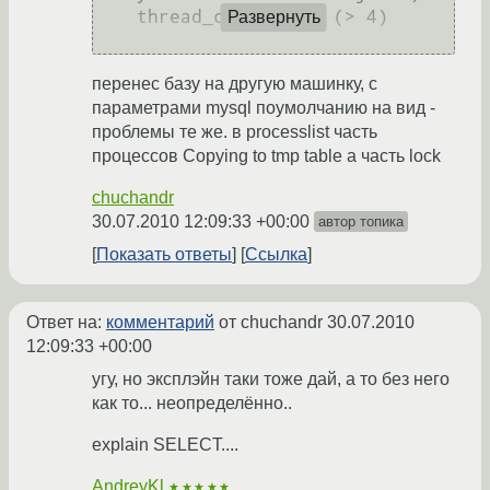
    thread_cache_size (> 4)

Развернуть
перенес базу на другую машинку, с
параметрами mysql поумолчанию на вид -
проблемы те же. в processlist часть
процессов Copying to tmp table а часть lock
chuchandr
30.07.2010 12:09:33 +00:00
автор топика
Показать ответы
Ссылка
Ответ на:
комментарий
от chuchandr
30.07.2010
12:09:33 +00:00
угу, но эксплэйн таки тоже дай, а то без него
как то... неопределённо..
explain SELECT....
AndreyKl
★★★★★