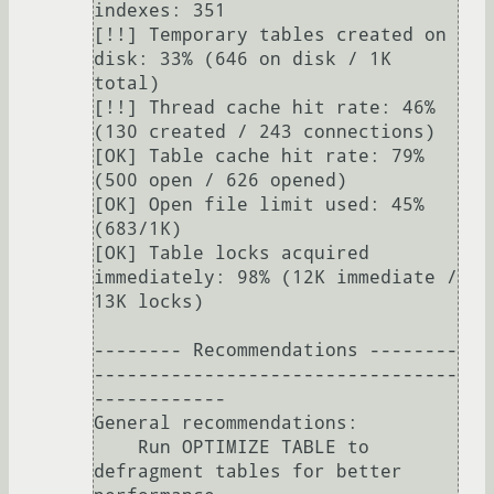
indexes: 351

[!!] Temporary tables created on 
disk: 33% (646 on disk / 1K 
total)

[!!] Thread cache hit rate: 46% 
(130 created / 243 connections)

[OK] Table cache hit rate: 79% 
(500 open / 626 opened)

[OK] Open file limit used: 45% 
(683/1K)

[OK] Table locks acquired 
immediately: 98% (12K immediate / 
13K locks)

-------- Recommendations --------
---------------------------------
------------

General recommendations:

    Run OPTIMIZE TABLE to 
defragment tables for better 