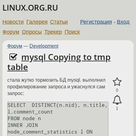
LINUX.ORG.RU
Новости
Галерея
Статьи
Регистрация
-
Вход
Форум
Опросы
Трекер
Поиск
Форум
—
Development
mysql Copying to tmp
table
стала жутко тормозить БД mysql. выполнил
профилирование запроса и ужаснулся сам
0
запрос:
SELECT  DISTINCT(n.nid), n.title, 
1
l.comment_count 

FROM node n 

INNER JOIN 
node_comment_statistics l ON 