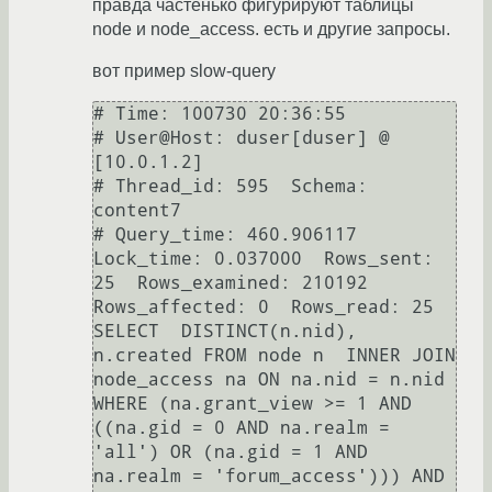
правда частенько фигурируют таблицы
node и node_access. есть и другие запросы.
вот пример slow-query
# Time: 100730 20:36:55

# User@Host: duser[duser] @  
[10.0.1.2]

# Thread_id: 595  Schema: 
content7

# Query_time: 460.906117  
Lock_time: 0.037000  Rows_sent: 
25  Rows_examined: 210192  
Rows_affected: 0  Rows_read: 25

SELECT  DISTINCT(n.nid), 
n.created FROM node n  INNER JOIN 
node_access na ON na.nid = n.nid 
WHERE (na.grant_view >= 1 AND 
((na.gid = 0 AND na.realm = 
'all') OR (na.gid = 1 AND 
na.realm = 'forum_access'))) AND 