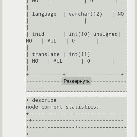
| NO   |           | 0       |                
| 

| language  | varchar(12)   | NO   
|        |         |                
| 

| tnid      | int(10) unsigned| 
NO   | MUL   | 0       |                
| 

| translate | int(11)            
| NO   | MUL      | 0       |                
| 

+-----------+------------------+-
-----+-----+---------+-----------
Развернуть
-----+
> describe 
node_comment_statistics;

+--------------------------------
-+-----------------------+------
+-----+---------+----------------
+
