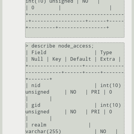
int(10) unsigned | NO   |        
| 0        |                | 

+--------------------------------
-+------------------+------+-----
+---------+----------------+

> describe node_access;            

| Field                | Type                        
| Null | Key | Default | Extra |

+------------------+-------------
------------+------+-----+-------
+-------+

| nid                  | int(10) 
unsigned     | NO   | PRI | 0       
|       | 

| gid                  | int(10) 
unsigned     | NO   | PRI | 0       
|       | 

| realm              | 
varchar(255)           | NO   | 