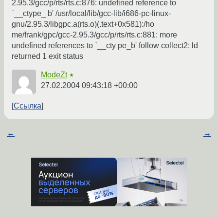
2.95.3/gcc/p/rts/rts.c:876: undefined reference to
`__ctype_ b' /usr/local/lib/gcc-lib/i686-pc-linux-
gnu/2.95.3/libgpc.a(rts.o)(.text+0x581):/ho
me/frank/gpc/gcc-2.95.3/gcc/p/rts/rts.c:881: more
undefined references to `__cty pe_b' follow collect2: ld
returned 1 exit status
ModeZt
★
27.02.2004 09:43:18 +00:00
Ссылка
←
→