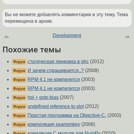
Вы не можете добавлять комментарии в эту тему. Тема
перемещена в архив.
←
Development
→
Похожие темы
статическая линковка в ghc
(2012)
Форум
И зачем спрашивается..?
(2008)
Форум
RPM 4.1 не компилится
(2003)
Форум
RPM 4.1 не компилится
(2003)
Форум
hpl + goto blas
(2007)
Форум
undefined reference to slot
(2012)
Форум
Простая программа на Objective-C.
(2003)
Форум
компиляция seamonkey
(2006)
Форум
комиляция С модуля для NumPy
(2010)
Форум