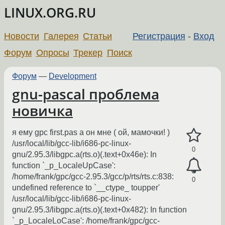
LINUX.ORG.RU
Новости
Галерея
Статьи
Регистрация
-
Вход
Форум
Опросы
Трекер
Поиск
Форум
—
Development
gnu-pascal проблема
новичка
я ему gpc first.pas а он мне ( ой, мамочки! )
/usr/local/lib/gcc-lib/i686-pc-linux-
0
gnu/2.95.3/libgpc.a(rts.o)(.text+0x46e): In
function `_p_LocaleUpCase':
/home/frank/gpc/gcc-2.95.3/gcc/p/rts/rts.c:838:
0
undefined reference to `__ctype_ toupper'
/usr/local/lib/gcc-lib/i686-pc-linux-
gnu/2.95.3/libgpc.a(rts.o)(.text+0x482): In function
`_p_LocaleLoCase': /home/frank/gpc/gcc-