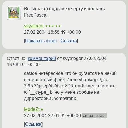
Выкинь это поделие к черту и поставь
FreePascal.
svyatogor
★★★★★
27.02.2004 16:58:49 +00:00
Показать ответ
Ссылка
Ответ на:
комментарий
от svyatogor
27.02.2004
16:58:49 +00:00
самое интересное что он ругается на некий
невероятный файл: /home/frank/gpc/gcc-
2.95.3/gcc/p/rts/rts.c:876: undefined reference
to `__ctype_ b' но у меня вообще нет
дирректории /home/frank
ModeZt
★
27.02.2004 22:01:35 +00:00
автор топика
Ссылка