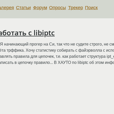
алерея
Статьи
Форум
Опросы
Трекер
Поиск
ботать с libiptc
) Я начинающий прогер на Си, так что не судите строго, не с
чёта трффика. Хочу статистику собирать с файэрволла с ис
составлять правила для цепочек, т.е. как работает структура ip
 записать в цепочку правило... В ХАУТО по libiptc об этом и