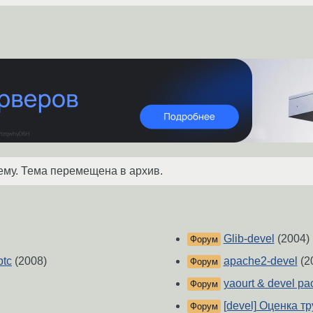
ему. Тема перемещена в архив.
Glib-devel
(2004)
Форум
ptc
(2008)
apache2-devel
(2
Форум
yaourt & devel p
Форум
[devel] Оценка т
Форум