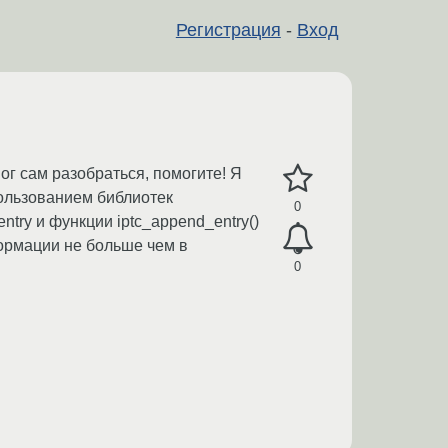
Регистрация
-
Вход
мог сам разобраться, помогите! Я
пользованием библиотек
0
t_entry и функции iptc_append_entry()
нформации не больше чем в
0