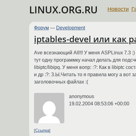
LINUX.ORG.RU
Новости
Г
Форум
—
Development
iptables-devel или как ра
Ave всезнающий All!!! У меня ASPLinux 7.3 :
тут одну программку начал делать для подс
libiptc/libipq. У меня вопр: :?: Как в libiptc 
и др :?: З.Ы.Читать то я правила могу а вот
заголовочных файлах :(
anonymous
19.02.2004 08:53:06 +00:00
Ссылка