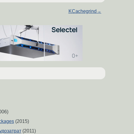
KCachegrind
→
006)
ackages
(2015)
рудозатрат
(2011)