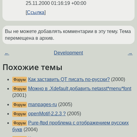
25.11.2000 01:16:19 +00:00
Ссылка
Вы не можете добавлять комментарии в эту тему. Тема
перемещена в архив.
←
Development
→
Похожие темы
Как заставить QT писать по-русски?
(2000)
Форум
Можно в .Xdefault добавить netasst*menu*font
Форум
(2001)
manpages-ru
(2005)
Форум
openMotif-2.2.3 ?
(2005)
Форум
Pure-ftpd проблема с отображением русских
Форум
букв
(2004)