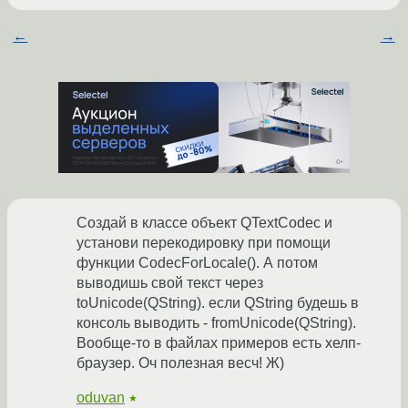
←
→
Создай в классе объект QTextCodec и
установи перекодировку при помощи
функции CodecForLocale(). А потом
выводишь свой текст через
toUnicode(QString). если QString будешь в
консоль выводить - fromUnicode(QString).
Вообще-то в файлах примеров есть хелп-
браузер. Оч полезная весч! Ж)
oduvan
★