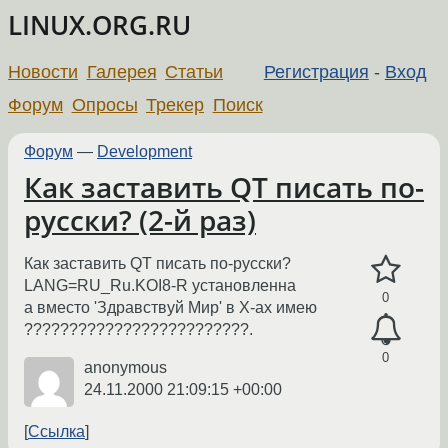
LINUX.ORG.RU
Новости
Галерея
Статьи
Регистрация
-
Вход
Форум
Опросы
Трекер
Поиск
Форум
—
Development
Как заставить QT писать по-
русски? (2-й раз)
Как заставить QT писать по-русски?
LANG=RU_Ru.KOI8-R установленна
0
а вместо 'Здравствуй Мир' в Х-ах имею
?????????????????????????.
0
anonymous
24.11.2000 21:09:15 +00:00
Ссылка