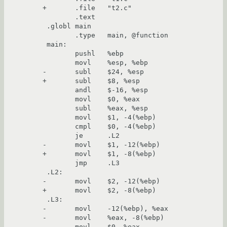
+       .file   "t2.c"

        .text

 .globl main

        .type   main, @function

 main:

        pushl   %ebp

        movl    %esp, %ebp

-       subl    $24, %esp

+       subl    $8, %esp

        andl    $-16, %esp

        movl    $0, %eax

        subl    %eax, %esp

        movl    $1, -4(%ebp)

        cmpl    $0, -4(%ebp)

        je      .L2

-       movl    $1, -12(%ebp)

+       movl    $1, -8(%ebp)

        jmp     .L3

 .L2:

-       movl    $2, -12(%ebp)

+       movl    $2, -8(%ebp)

 .L3:

-       movl    -12(%ebp), %eax

-       movl    %eax, -8(%ebp)

        movl    $0, %eax
