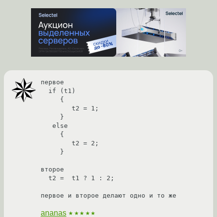
первое

  if (t1)

     {

        t2 = 1;

     }

   else

     {

        t2 = 2;

     }

второе

  t2 =  t1 ? 1 : 2;

первое и второе делают одно и то же
ananas
★★★★★