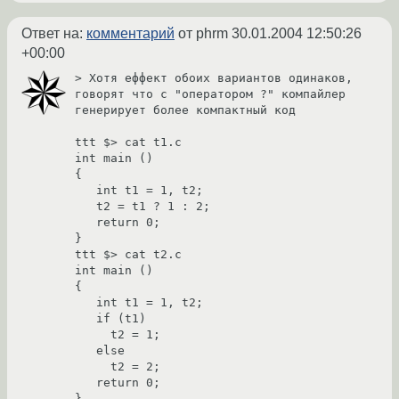
Ответ на:
комментарий
от phrm
30.01.2004 12:50:26
+00:00
> Хотя еффект обоих вариантов одинаков, 
говорят что с "оператором ?" компайлер 
генерирует более компактный код

ttt $> cat t1.c

int main ()

{

   int t1 = 1, t2;

   t2 = t1 ? 1 : 2;

   return 0;

}

ttt $> cat t2.c

int main ()

{

   int t1 = 1, t2;

   if (t1)

     t2 = 1;

   else

     t2 = 2;

   return 0;

}
