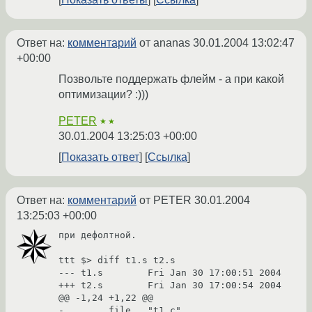
Ответ на:
комментарий
от ananas
30.01.2004 13:02:47
+00:00
Позвольте поддержать флейм - а при какой
оптимизации? :)))
PETER
★★
30.01.2004 13:25:03 +00:00
Показать ответ
Ссылка
Ответ на:
комментарий
от PETER
30.01.2004
13:25:03 +00:00
при дефолтной. 

ttt $> diff t1.s t2.s

--- t1.s        Fri Jan 30 17:00:51 2004

+++ t2.s        Fri Jan 30 17:00:54 2004

@@ -1,24 +1,22 @@

-       .file   "t1.c"
