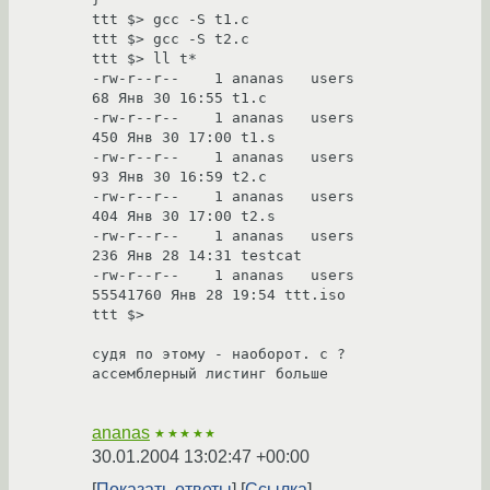
ttt $> gcc -S t1.c

ttt $> gcc -S t2.c

ttt $> ll t*

-rw-r--r--    1 ananas   users          
68 Янв 30 16:55 t1.c

-rw-r--r--    1 ananas   users         
450 Янв 30 17:00 t1.s

-rw-r--r--    1 ananas   users          
93 Янв 30 16:59 t2.c

-rw-r--r--    1 ananas   users         
404 Янв 30 17:00 t2.s

-rw-r--r--    1 ananas   users         
236 Янв 28 14:31 testcat

-rw-r--r--    1 ananas   users    
55541760 Янв 28 19:54 ttt.iso

ttt $>

судя по этому - наоборот. с ? 
ассемблерный листинг больше

ananas
★★★★★
30.01.2004 13:02:47 +00:00
Показать ответы
Ссылка