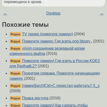
перемещена в архив.
←
Desktop
→
Похожие темы
TV тюнер (помогите ламеру)
(2004)
Форум
Помогите ламеру. Где взять png library .
(2001)
Форум
vi/vim сохранение резервной копии
Форум
измененного файла
(2016)
Помогите ламеру! Где взять в России KDE2
Форум
для Redhat6.2?
(2001)
Поднятие сервака. Помогите начинаюшему
Форум
ламеру.
(2001)
[ламер][arch]Ctrl+C перестал работать? X_x
Форум
(2009)
Права доступа
(2016)
Форум
Помогите ламеру! Как сделать чтобы
Форум