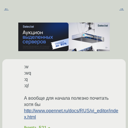
←
→
:w
:wq
:q
:q!
А вообще для начала полезно почитать
хотя бы
http://www.opennet.ru/docs/RUS/vi_editor/inde
x.html
Ikonta_521