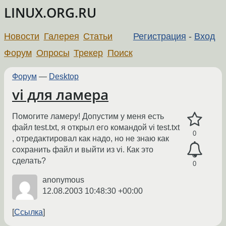
LINUX.ORG.RU
Новости
Галерея
Статьи
Регистрация
-
Вход
Форум
Опросы
Трекер
Поиск
Форум
—
Desktop
vi для ламера
Помогите ламеру! Допустим у меня есть
файл test.txt, я открыл его командой vi test.txt
0
, отредактировал как надо, но не знаю как
сохранить файл и выйти из vi. Как это
сделать?
0
anonymous
12.08.2003 10:48:30 +00:00
Ссылка