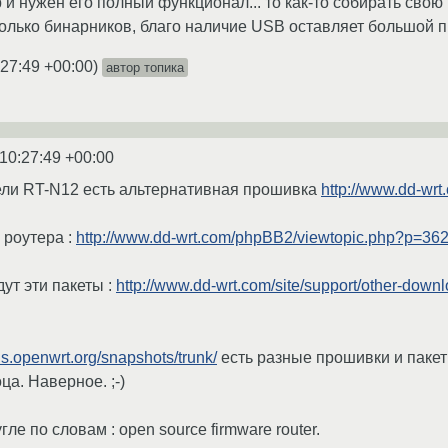
р и нужен его полный функционал... то как-то собирать свою
колько бинарников, благо наличие USB оставляет большой 
:27:49 +00:00
)
автор топика
10:27:49 +00:00
ли RT-N12 есть альтернативная прошивка
http://www.dd-wr
 роутера :
http://www.dd-wrt.com/phpBB2/viewtopic.php?p=36
ут эти пакеты :
http://www.dd-wrt.com/site/support/other-down
ds.openwrt.org/snapshots/trunk/
есть разные прошивки и пакет
ца. Наверное. ;-)
ле по словам : open source firmware router.