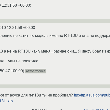
 12:31:58 +00:00
)
010 12:31:58 +00:00
жалению не катит т.к. модель именно RT-13U а она не подде
13 а не на RT13U как у меня...разнае они... Я инфу брал из /
л... увы не покатило...
:50:47 +00:00
)
автор топика
oot от асуса для rt-n13u ты не пробовал?
ftp://ftp.asus.com/p
13U.zip