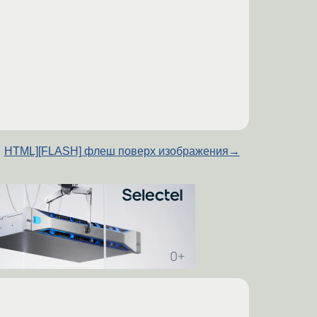
HTML][FLASH] флеш поверх изображения
→