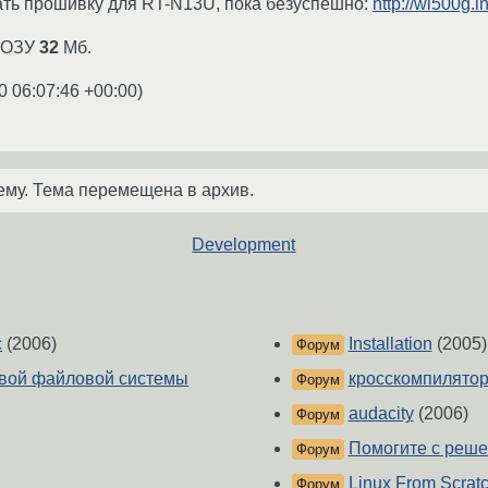
ать прошивку для RT-N13U, пока безуспешно:
http://wl500g.
и ОЗУ
32
Мб.
0 06:07:46 +00:00
)
ему. Тема перемещена в архив.
Development
c
(2006)
Installation
(2005)
Форум
невой файловой системы
кросскомпилятор 
Форум
audacity
(2006)
Форум
Помогите с реше
Форум
Linux From Scratc
Форум