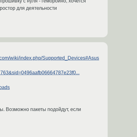
 прошивку с нуля - геморойно, хочется
простор для деятельности
t.com/wiki/index.php/Supported_Devices#Asus
2763&sid=0496aafb06664787e23f0...
loads
ы. Возможно пакеты подойдут, если