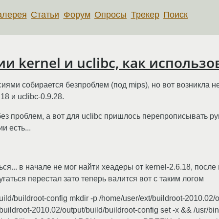
алерея
Статьи
Форум
Опросы
Трекер
Поиск
ии kernel и uclibc, как использо
сиями собирается безпроблем (под mips), но вот возникла 
8 и uclibc-0.9.28.
без проблем, а вот для uclibc пришлось перепрописывать ру
и есть...
ться... в начале не мог найти хеадеры от kernel-2.6.18, пос
ругаться перестал зато теперь валится вот с таким логом
uild/buildroot-config mkdir -p /home/user/ext/buildroot-2010.02/
uildroot-2010.02/output/build/buildroot-config set -x && /usr/bi