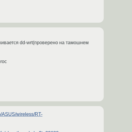
рживается dd-wrt(проверено на тамошнем
proc
ub/ASUS/wireless/RT-