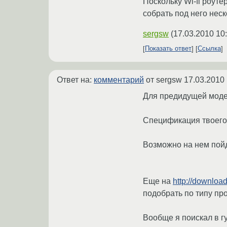
Поскольку Wi-fi роуте
собрать под него нес
sergsw
(
17.03.2010 10
Показать ответ
Ссылка
Ответ на:
комментарий
от sergsw
17.03.2010 
Для предидущей моде
Спецификация твоего
Возможно на нем пойд
Еще на
http://downloa
подобрать по типу про
Вообще я поискал в гуг