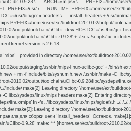
lchain/uClibc-0.9.28 \ ARCH=«mips» \ PREFIX=/home/user/ex
EVEL_PREFIX=/usr/ \ RUNTIME_PREFIX=/home/user/ext/build
C=«/usr/bin/gcc» headers \ install_headers + /usr/bin/make 
=mips PREFIX=/home/user/ext/buildroot-2010.02/output/toolch
0.02/output/toolchain/uClibc_dev/ HOSTCC=/usr/bin/gcc head
.02/output/toolchain/uClibc-0.9.28' + ./extra/scripts/fix_includes
rrent kernel version is 2.6.18
re 'mips' provided in directory /home/user/ext/buildroot-2010.02
.02/output/staging/usr/bin/mips-linux-uclibc-gcc' + /bin/sh ext
.h.new + rm -f include/bits/sysnum.h.new /usr/bin/make -C libc
ldroot-2010.02/output/toolchain/uClibc-0.9.28/libc/sysdeps/linux
../..//include/ make[2]: Leaving directory `/home/user/ext/buildro
 -C libc/sysdeps/linux/mips headers make[2]: Entering directory
/linux/mips' ln -fs ../libc/sysdeps/linux/mips/sgidefs.h ../../../..//
..//include/ make[2]: Leaving directory `/home/user/ext/buildroot-2
ет правила для сборки цели `install_headers'. Останов. make[1]:
ain/uClibc-0.9.28' make: *** [/home/user/ext/buildroot-2010.02/o