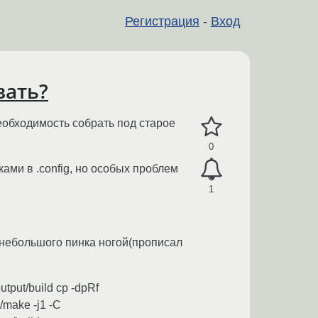
Регистрация
-
Вход
вать?
необходимость собрать под старое
0
ками в .config, но особых проблем
1
ле небольшого пинка ногой(прописал
output/build cp -dpRf
n/make -j1 -C