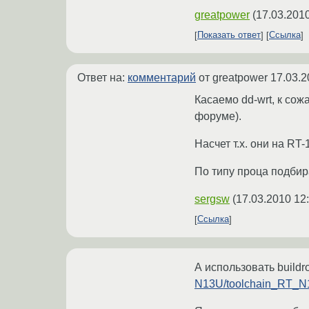
greatpower
(
17.03.2010
Показать ответ
Ссылка
Ответ на:
комментарий
от greatpower
17.03.2
Касаемо dd-wrt, к со
форуме).
Насчет т.х. они на RT-
По типу проца подбира
sergsw
(
17.03.2010 12
Ссылка
А использовать buildr
N13U/toolchain_RT_N