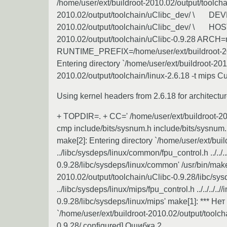
/home/user/ext/buildroot-2010.02/output/too
2010.02/output/toolchain/uClibc_dev/ \ D
2010.02/output/toolchain/uClibc_dev/ \ HOSTC
2010.02/output/toolchain/uClibc-0.9.28 ARCH
RUNTIME_PREFIX=/home/user/ext/buildroot-201
Entering directory `/home/user/ext/buildroot-2010
2010.02/output/toolchain/linux-2.6.18 -t mips Cu
Using kernel headers from 2.6.18 for architectu
+ TOPDIR=. + CC=' /home/user/ext/buildroot-2010
cmp include/bits/sysnum.h include/bits/sysnum
make[2]: Entering directory `/home/user/ext/bui
../libc/sysdeps/linux/common/fpu_control.h ../../
0.9.28/libc/sysdeps/linux/common' /usr/bin/make
2010.02/output/toolchain/uClibc-0.9.28/libc/sysdeps
../libc/sysdeps/linux/mips/fpu_control.h ../../../
0.9.28/libc/sysdeps/linux/mips' make[1]: *** Н
`/home/user/ext/buildroot-2010.02/output/toolch
0.9.28/.configured] Ошибка 2