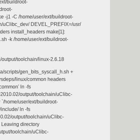
t/buildroot-
root-
-j1 -C /home/user/ext/buildroot-
ain/uClibc_dev/ DEVEL_PREFIX=/usr/
ers install_headers make[1]:
.sh -k /home/user/ext/buildroot-
/output/toolchain/linux-2.6.18
ra/scripts/gen_bits_syscall_h.sh +
/sysdeps/linux/common headers
/common' ln -fs
ot-2010.02/output/toolchain/uClibc-
 `/home/user/ext/buildroot-
include/ ln -fs
010.02/output/toolchain/uClibc-
 Leaving directory
utput/toolchain/uClibc-