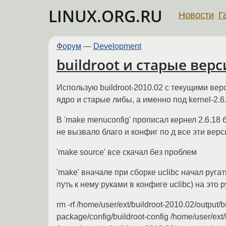
LINUX.ORG.RU
Новости
Г
Форум
—
Development
buildroot и старые верс
Использую buildroot-2010.02 с текущими вер
ядро и старые либы, а именно под kernel-2.6.1
В 'make menuconfig' прописал кернел 2.6.18 
не вызвало благо и конфиг по д все эти верси
'make source' все скачал без проблем
'make' вначале при сборке uclibc начал руга
путь к нему руками в конфиге uclibc) на это 
rm -rf /home/user/ext/buildroot-2010.02/output/b
package/config/buildroot-config /home/user/ext/b