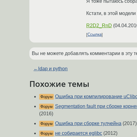
Я тоже пытаюсь собр
Кстати, в этой модел
R2D2_RnD
(
04.04.201
Ссылка
Вы не можете добавлять комментарии в эту т
←
ldap и python
Похожие темы
Ошибка при компилирование uClib
Форум
Segmentation fault при сборке кор
Форум
(2016)
Ошибка при сборке тулчейна
(2017)
Форум
не собирается eglibc
(2012)
Форум