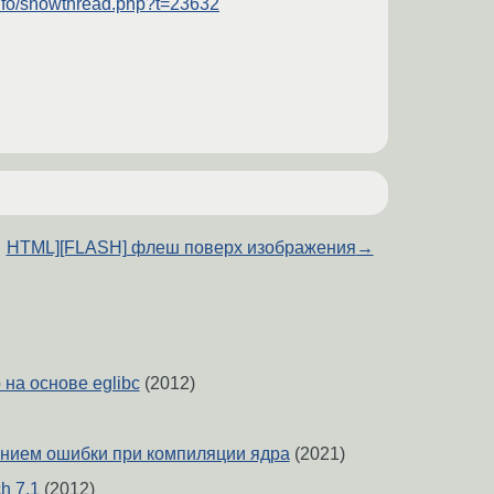
info/showthread.php?t=23632
HTML][FLASH] флеш поверх изображения
→
на основе eglibc
(2012)
нием ошибки при компиляции ядра
(2021)
h 7.1
(2012)