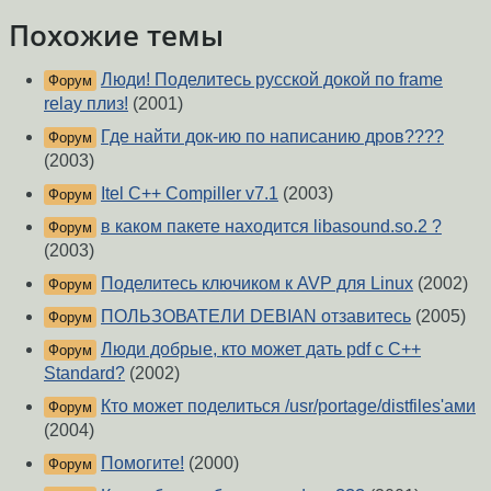
Похожие темы
Люди! Поделитесь русской докой по frame
Форум
relay плиз!
(2001)
Где найти док-ию по написанию дров????
Форум
(2003)
Itel C++ Compiller v7.1
(2003)
Форум
в каком пакете находится libasound.so.2 ?
Форум
(2003)
Поделитесь ключиком к AVP для Linux
(2002)
Форум
ПОЛЬЗОВАТЕЛИ DEBIAN отзавитесь
(2005)
Форум
Люди добрые, кто может дать pdf c C++
Форум
Standard?
(2002)
Кто может поделиться /usr/portage/distfiles'ами
Форум
(2004)
Помогите!
(2000)
Форум