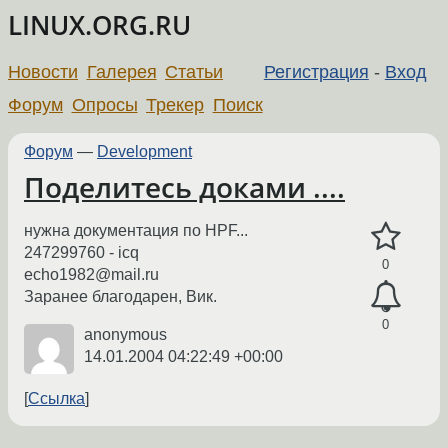
LINUX.ORG.RU
Новости
Галерея
Статьи
Регистрация
-
Вход
Форум
Опросы
Трекер
Поиск
Форум
—
Development
Поделитесь доками ....
нужна документация по HPF...
247299760 - icq
0
echo1982@mail.ru
Заранее благодарен, Вик.
0
anonymous
14.01.2004 04:22:49 +00:00
Ссылка