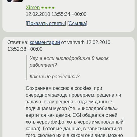
Ximen
★★★★
12.02.2010 13:55:34 +00:00
Показать ответы
Ссылка
Ответ на:
комментарий
от vahvarh
12.02.2010
13:52:38 +00:00
Угу. а если числодробилка 8 часов
работает?
Как их не разделять?
Сохраняем сессию в cookies, при
очередном заходе проверяем, решена ли
задача, если решена - отдаем данные,
подчищаем мусор (т.е. «числодробилка»
вертится как демон, CGI общается с ней
хоть через фифо, хоть через именованный
канал). Готовые данные, в зависимости от
того, сколько их и в каком они виде, можно