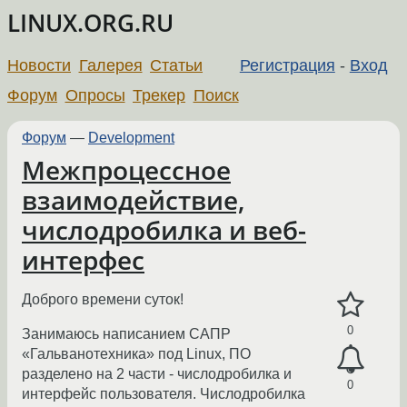
LINUX.ORG.RU
Новости
Галерея
Статьи
Регистрация
-
Вход
Форум
Опросы
Трекер
Поиск
Форум
—
Development
Межпроцессное
взаимодействие,
числодробилка и веб-
интерфес
Доброго времени суток!
0
Занимаюсь написанием САПР
«Гальванотехника» под Linux, ПО
разделено на 2 части - числодробилка и
0
интерфейс пользователя. Числодробилка