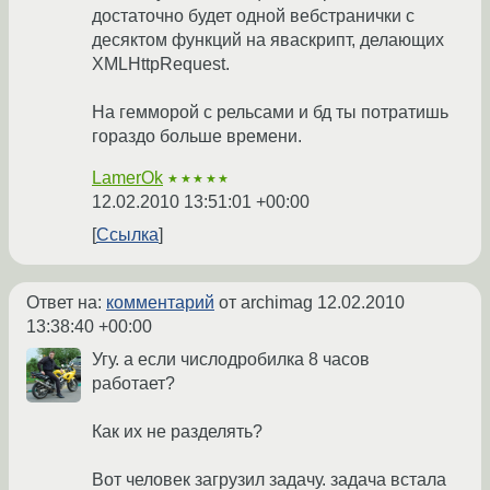
достаточно будет одной вебстранички с
десяктом функций на яваскрипт, делающих
XMLHttpRequest.
На гемморой с рельсами и бд ты потратишь
гораздо больше времени.
LamerOk
★★★★★
12.02.2010 13:51:01 +00:00
Ссылка
Ответ на:
комментарий
от archimag
12.02.2010
13:38:40 +00:00
Угу. а если числодробилка 8 часов
работает?
Как их не разделять?
Вот человек загрузил задачу. задача встала