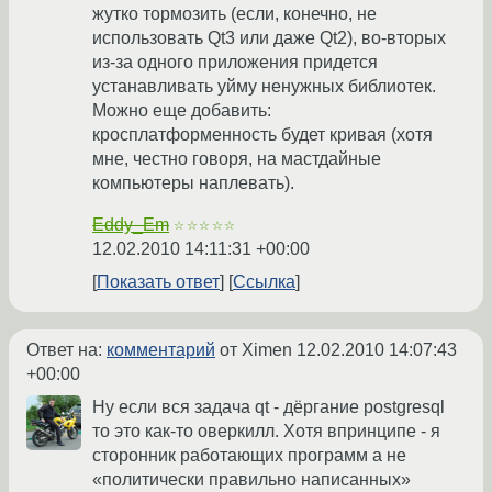
жутко тормозить (если, конечно, не
использовать Qt3 или даже Qt2), во-вторых
из-за одного приложения придется
устанавливать уйму ненужных библиотек.
Можно еще добавить:
кросплатформенность будет кривая (хотя
мне, честно говоря, на мастдайные
компьютеры наплевать).
Eddy_Em
☆☆☆☆☆
12.02.2010 14:11:31 +00:00
Показать ответ
Ссылка
Ответ на:
комментарий
от Ximen
12.02.2010 14:07:43
+00:00
Ну если вся задача qt - дёргание postgresql
то это как-то оверкилл. Хотя впринципе - я
сторонник работающих программ а не
«политически правильно написанных»