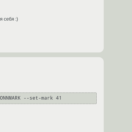
я себя :)
ONNMARK --set-mark 41