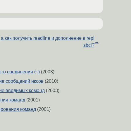
а как получить readline и дополнение в repl
→
sbcl?
го соединения (+)
(2003)
ие сообщений иксов
(2010)
ие вводимых команд
(2003)
нии команд
(2001)
ирования команд
(2001)