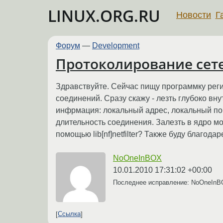
LINUX.ORG.RU
Новости
Г
Форум
—
Development
Протоколирование сет
Здравствуйте. Сейчас пищу программку реги
соединений. Сразу скажу - лезть глубоко в
инфрмация: локальный адрес, локальный порт
длительность соединения. Залезть в ядро мо
помощью lib[nf]netfilter? Также буду благод
NoOneInBOX
10.01.2010 17:31:02 +00:00
Последнее исправление: NoOneIn
Ссылка