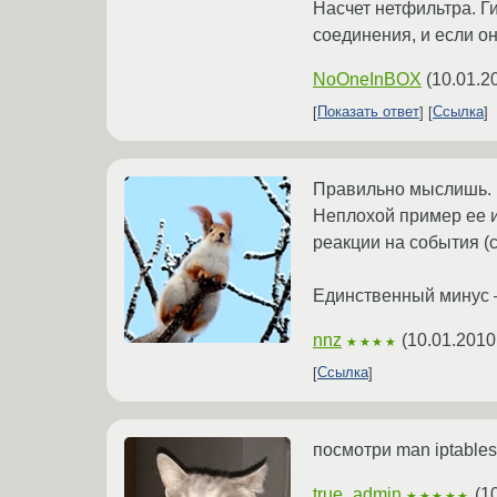
Насчет нетфильтра. Г
соединения, и если о
NoOneInBOX
(
10.01.2
Показать ответ
Ссылка
Правильно мыслишь. Ко
Неплохой пример ее ис
реакции на события (c
Единственный минус —
nnz
(
10.01.2010
★★★★
Ссылка
посмотри man iptable
true_admin
(
1
★★★★★