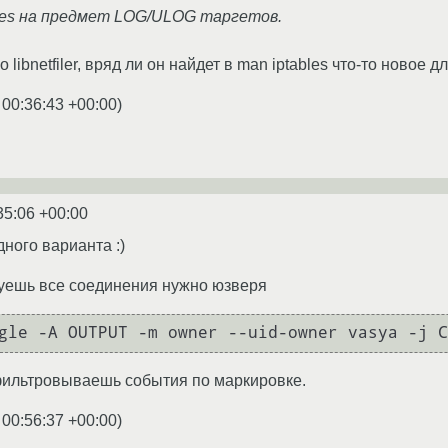
les на предмет LOG/ULOG таргетов.
 libnetfiler, вряд ли он найдет в man iptables что-то новое дл
 00:36:43 +00:00
)
35:06 +00:00
ного варианта :)
руешь все соединения нужно юзверя
gle -A OUTPUT -m owner --uid-owner vasya -j C
фильтровываешь события по маркировке.
 00:56:37 +00:00
)