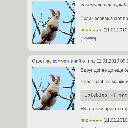
>посмотри man iptab
Если человек знает про
nnz
(
11.01.2010
★★★★
Ссылка
Ответ на:
комментарий
от nnz
11.01.2010 00:
Вдруг допер до еще од
Через iptables марки
iptables -t man
Ну а затем просто от
nnz
(
11.01.2010
★★★★