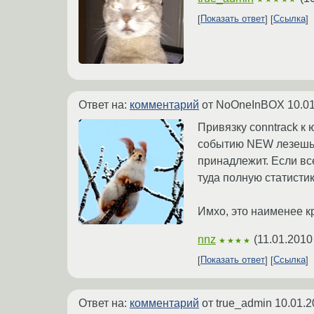
Показать ответ
Ссылка
Ответ на:
комментарий
от NoOneInBOX
10.0
Привязку conntrack к
событию NEW лезешь в
принадлежит. Если в
туда полную статисти
Имхо, это наименее к
nnz
(
11.01.2010
★★★★
Показать ответ
Ссылка
Ответ на:
комментарий
от true_admin
10.01.2