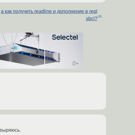
а как получить readline и дополнение в repl
→
sbcl?
ковыряюсь.