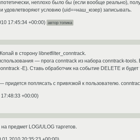
ипотетически, неплохо было бы (если вообще реально), по
ни удовлетворяют условию (uid==наш_юзер) записывать.
010 17:45:34 +00:00
)
автор топика
пай в сторону libnetfilter_conntrack.
пользования — прога conntrack из набора conntrack-tools.
onntrack -E). Ставь обработчик на событие DELETE и будет 
 придется поплясать с привязкой к пользователю. conntrack
 17:48:33 +00:00
)
s на предмет LOG/ULOG таргетов.
0.01.2010 20:35:23 +00:00
)