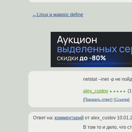
←
Linux и макрос define
netstat --inet -p не пой
alex_custov
(
1
★★★★★
Показать ответ
Ссылка
Ответ на:
комментарий
от alex_custov
10.01.
В том то и дело, что с