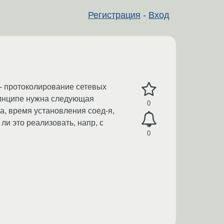
Регистрация
-
Вход
 - протоколирование сетевых
принципе нужна следующая
0
а, время установления соед-я,
ли это реализовать, напр, с
0