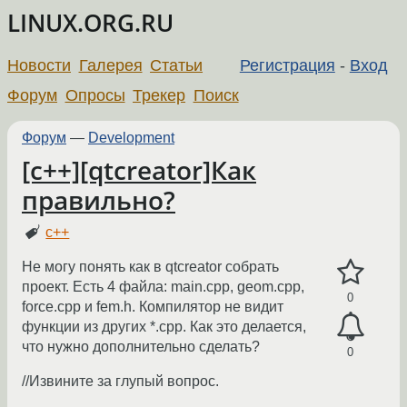
LINUX.ORG.RU
Новости
Галерея
Статьи
Регистрация
-
Вход
Форум
Опросы
Трекер
Поиск
Форум
—
Development
[c++][qtcreator]Как
правильно?
c++
Не могу понять как в qtcreator собрать
проект. Есть 4 файла: main.cpp, geom.cpp,
0
force.cpp и fem.h. Компилятор не видит
функции из других *.cpp. Как это делается,
что нужно дополнительно сделать?
0
//Извините за глупый вопрос.