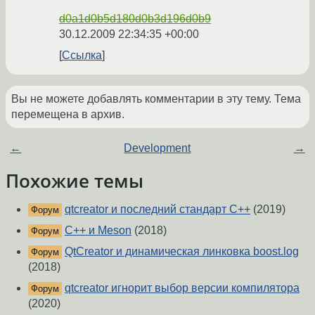
d0a1d0b5d180d0b3d196d0b9
30.12.2009 22:34:35 +00:00
Ссылка
Вы не можете добавлять комментарии в эту тему. Тема
перемещена в архив.
←
Development
→
Похожие темы
qtcreator и последний стандарт C++
(2019)
Форум
C++ и Meson
(2018)
Форум
QtCreator и динамическая линковка boost.log
Форум
(2018)
qtcreator игнорит выбор версии компилятора
Форум
(2020)