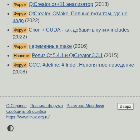
QtCreator c++11 анализатор
(2013)
Форум
QtCreator. CMake. Полные пути там, где не
Форум
надо
(2022)
Clion + CUDA - как добавить пути к includes
Форум
(2022)
переменные make
(2016)
Форум
Релиз Qt 5.4.1 и QtCreator 3.3.1
(2015)
Новости
GCC, #define, #ifndef. Непонятное поведение
Форум
(2008)
О Сервере
-
Правила форума
-
Разметка Markdown
Вверх
Сообщить об ошибке
https://www.linux.org.ru/