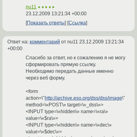
nu11
★★★★★
23.12.2009 13:21:34 +00:00
Показать ответы
Ссылка
Ответ на:
комментарий
от nu11
23.12.2009 13:21:34
+00:00
Спасибо за ответ, но к сожалению я не могу
сформировать прямую ссылку.
Необходимо передать данные именно
через веб форму.
<form
action=\"
http://archive.eso.org/dss/dss/image
\"
method=\«POST\» target=\«_dss\»>
<INPUT type=\«hidden\» name=\«ra\»
value=\«$ra\»>
<INPUT type=\«hidden\» name=\«dec\»
value=\«$dec\»>