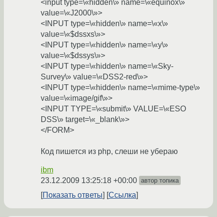
<input type=\«hidden\» name=\«equinox\»
value=\«J2000\»>
<INPUT type=\«hidden\» name=\«x\»
value=\«$dssxs\»>
<INPUT type=\«hidden\» name=\«y\»
value=\«$dssys\»>
<INPUT type=\«hidden\» name=\«Sky-
Survey\» value=\«DSS2-red\»>
<INPUT type=\«hidden\» name=\«mime-type\»
value=\«image/gif\»>
<INPUT TYPE=\«submit\» VALUE=\«ESO
DSS\» target=\«_blank\»>
</FORM>
Код пишется из php, cлеши не убераю
ibm
23.12.2009 13:25:18 +00:00
автор топика
Показать ответы
Ссылка