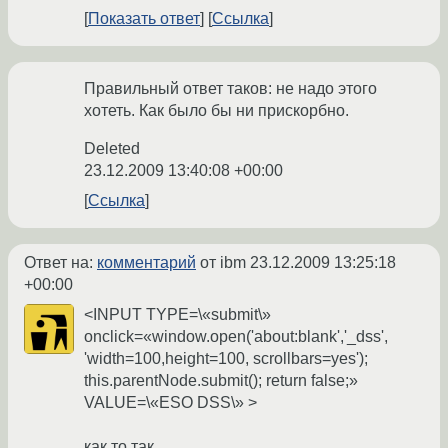
Показать ответ
Ссылка
Правильный ответ таков: не надо этого
хотеть. Как было бы ни прискорбно.
Deleted
23.12.2009 13:40:08 +00:00
Ссылка
Ответ на:
комментарий
от ibm
23.12.2009 13:25:18
+00:00
<INPUT TYPE=\«submit\»
onclick=«window.open('about:blank','_dss',
'width=100,height=100, scrollbars=yes');
this.parentNode.submit(); return false;»
VALUE=\«ESO DSS\» >
как то так