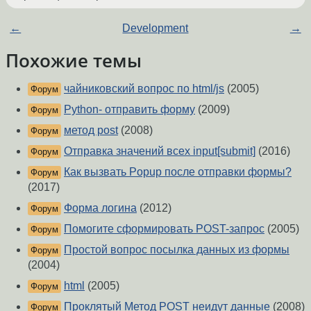
←
Development
→
Похожие темы
чайниковский вопрос по html/js
(2005)
Форум
Python- отправить форму
(2009)
Форум
метод post
(2008)
Форум
Отправка значений всех input[submit]
(2016)
Форум
Как вызвать Popup после отправки формы?
Форум
(2017)
Форма логина
(2012)
Форум
Помогите сформировать POST-запрос
(2005)
Форум
Простой вопрос посылка данных из формы
Форум
(2004)
html
(2005)
Форум
Проклятый Метод POST неидут данные
(2008)
Форум