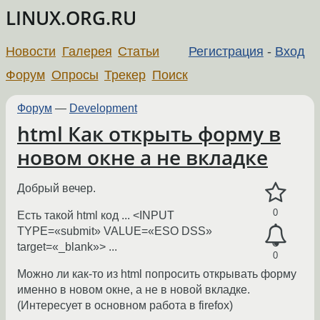
LINUX.ORG.RU
Новости
Галерея
Статьи
Регистрация
-
Вход
Форум
Опросы
Трекер
Поиск
Форум
—
Development
html Как открыть форму в
новом окне а не вкладке
Добрый вечер.
0
Есть такой html код ... <INPUT
TYPE=«submit» VALUE=«ESO DSS»
target=«_blank»> ...
0
Можно ли как-то из html попросить открывать форму
именно в новом окне, а не в новой вкладке.
(Интересует в основном работа в firefox)