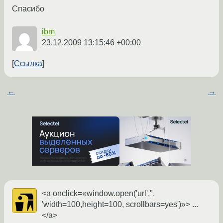
Спасибо
ibm
23.12.2009 13:15:46 +00:00
Ссылка
←
→
<a onclick=«window.open('url',",
'width=100,height=100, scrollbars=yes')»> ...
</a>