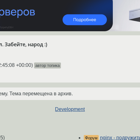
. Забейте, народ :)
2:45:08 +00:00
)
автор топика
ему. Тема перемещена в архив.
Development
5)
nginx - подружить
Форум