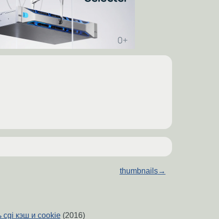
thumbnails
→
 cgi кэш и cookie
(2016)