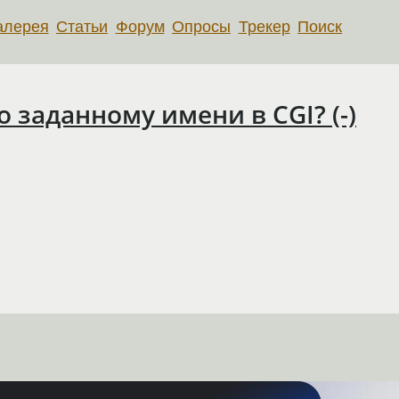
алерея
Статьи
Форум
Опросы
Трекер
Поиск
о заданному имени в CGI? (-)