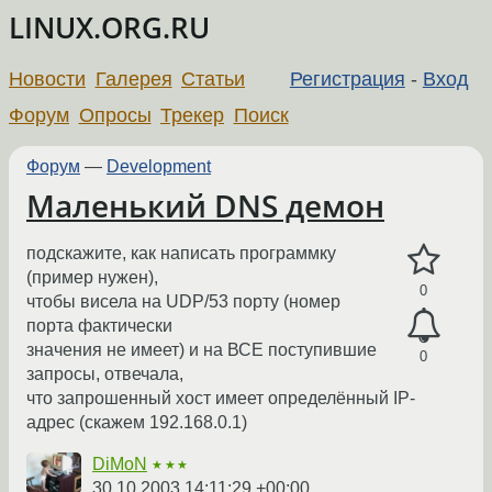
LINUX.ORG.RU
Новости
Галерея
Статьи
Регистрация
-
Вход
Форум
Опросы
Трекер
Поиск
Форум
—
Development
Маленький DNS демон
подскажите, как написать программку
(пример нужен),
0
чтобы висела на UDP/53 порту (номер
порта фактически
значения не имеет) и на ВСЕ поступившие
0
запросы, отвечала,
что запрошенный хост имеет определённый IP-
адрес (скажем 192.168.0.1)
DiMoN
★★★
30.10.2003 14:11:29 +00:00