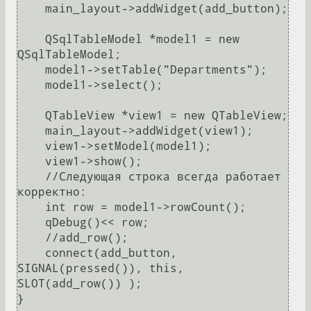
    main_layout->addWidget(add_button);

    QSqlTableModel *model1 = new 
QSqlTableModel;

    model1->setTable("Departments");

    model1->select();

    QTableView *view1 = new QTableView;

    main_layout->addWidget(view1);

    view1->setModel(model1);

    view1->show();

    //Следующая строка всегда работает 
корректно:

    int row = model1->rowCount();

    qDebug()<< row;

    //add_row();

    connect(add_button, 
SIGNAL(pressed()), this, 
SLOT(add_row()) );

}
