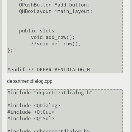
    QPushButton *add_button;

    QHBoxLayout *main_layout;

    public slots:

        void add_row();

        //void del_row();

};

departmentdialog.cpp
#include "departmentdialog.h"

#include <QDialog>

#include <QtGui>

#include <QtSql>

#include <dbconnectdialog.h>
