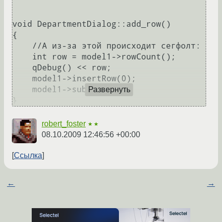
void DepartmentDialog::add_row()

{

    //А из-за этой происходит сегфолт:

    int row = model1->rowCount();

    qDebug() << row;

    model1->insertRow(0);

    model1->submitAll();

Развернуть
robert_foster
★★
08.10.2009 12:46:56 +00:00
Ссылка
←
→