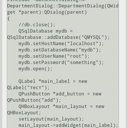
DepartmentDialog::DepartmentDialog(QWid
get *parent):QDialog(parent)

{

    //db.close();

    QSqlDatabase mydb = 
QSqlDatabase::addDatabase("QMYSQL");

    mydb.setHostName("localhost");

    mydb.setDatabaseName("mydb");

    mydb.setUserName("root");

    mydb.setPassword("something");

    mydb.open();

    QLabel *main_label = new 
QLabel("тест");

    QPushButton *add_button = new 
QPushButton("add");

    QHBoxLayout *main_layout = new 
QHBoxLayout;

    setLayout(main_layout);

    main_layout->addWidget(main_label);
