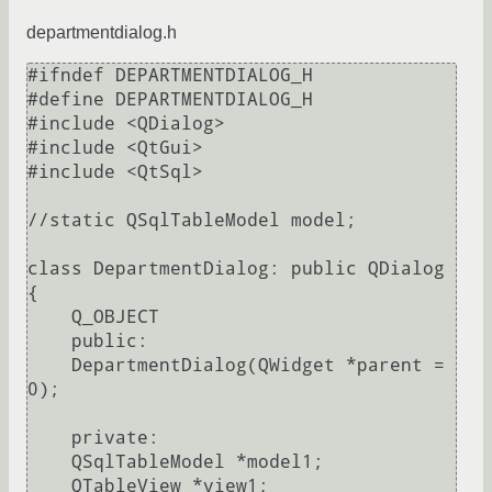
departmentdialog.h
#ifndef DEPARTMENTDIALOG_H

#define DEPARTMENTDIALOG_H

#include <QDialog>

#include <QtGui>

#include <QtSql>

//static QSqlTableModel model;

class DepartmentDialog: public QDialog

{

    Q_OBJECT

    public:

    DepartmentDialog(QWidget *parent = 
0);

    private:

    QSqlTableModel *model1;

    QTableView *view1;
