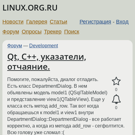
LINUX.ORG.RU
Новости
Галерея
Статьи
Регистрация
-
Вход
Форум
Опросы
Трекер
Поиск
Форум
—
Development
Qt, С++, указатели,
отчаяние.
Помогите, пожалуйста, диалог отладить.
Есть класс DepartmentDialog. В нем
0
объявлены модель model1 (QSqlTableModel)
и представление view1(QTableView). Еще у
класса есть метод add_row. Так вот когда
0
обращаешься к model1 и view1 внутри
DepartmentDialog::DepartmentDialog - все работает
корректно, а когда из метода add_row - сегфолтится.
Всю голову уже сломал :(