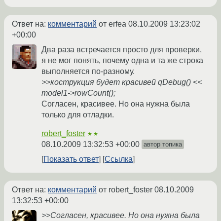
Ответ на:
комментарий
от erfea
08.10.2009 13:23:02
+00:00
Два раза встречается просто для проверки,
я не мог понять, почему одна и та же строка
выполняется по-разному.
>>кострукция будет красивей qDebug() <<
model1->rowCount();
Согласен, красивее. Но она нужна была
только для отладки.
robert_foster
★★
08.10.2009 13:32:53 +00:00
автор топика
Показать ответ
Ссылка
Ответ на:
комментарий
от robert_foster
08.10.2009
13:32:53 +00:00
>>Согласен, красивее. Но она нужна была