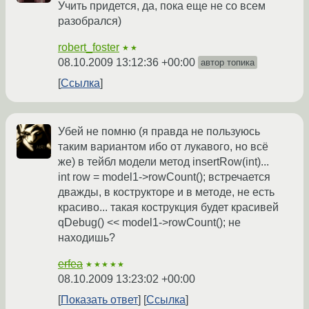
Учить придется, да, пока еще не со всем
разобрался)
robert_foster
★★
08.10.2009 13:12:36 +00:00
автор топика
Ссылка
Убей не помню (я правда не пользуюсь
таким вариантом ибо от лукавого, но всё
же) в тейбл модели метод insertRow(int)...
int row = model1->rowCount(); встречается
дважды, в кострукторе и в методе, не есть
красиво... такая кострукция будет красивей
qDebug() << model1->rowCount(); не
находишь?
erfea
★★★★★
08.10.2009 13:23:02 +00:00
Показать ответ
Ссылка