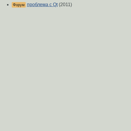
проблема с Qt
(2011)
Форум
почему с QSqlRelationalTableModel данные не
Форум
сохраняются?
(2015)
Диалог авторизации
(2013)
Форум
Object::connect: No such slot
Форум
QLCDNumber::display(3)
(2009)
KDM + QDialog = trouble
(2006)
Форум
[QT] subclassing
(2009)
Форум
QListView не хочет отображаться, если
Форум
вызывать внутри класса.
(2008)
[Qt] QTableView и sqlite база данных
(2010)
Форум
[Qt] проблеммы при наследовании классов Qt
Форум
и своих классов.
(2010)