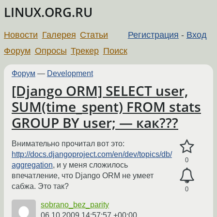
LINUX.ORG.RU
Новости
Галерея
Статьи
Регистрация
-
Вход
Форум
Опросы
Трекер
Поиск
Форум
—
Development
[Django ORM] SELECT user,
SUM(time_spent) FROM stats
GROUP BY user; — как???
Внимательно прочитал вот это:
http://docs.djangoproject.com/en/dev/topics/db/
0
aggregation
, и у меня сложилось
впечатление, что Django ORM не умеет
сабжа. Это так?
0
sobrano_bez_parity
06.10.2009 14:57:57 +00:00