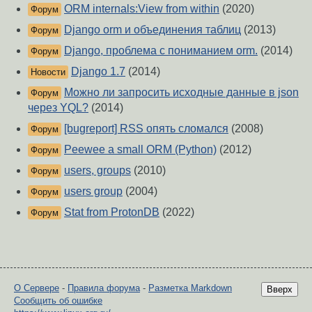
ORM internals:View from within
(2020)
Форум
Django orm и объединения таблиц
(2013)
Форум
Django, проблема с пониманием orm.
(2014)
Форум
Django 1.7
(2014)
Новости
Можно ли запросить исходные данные в json
Форум
через YQL?
(2014)
[bugreport] RSS опять сломался
(2008)
Форум
Peewee a small ORM (Python)
(2012)
Форум
users, groups
(2010)
Форум
users group
(2004)
Форум
Stat from ProtonDB
(2022)
Форум
О Сервере
-
Правила форума
-
Разметка Markdown
Вверх
Сообщить об ошибке