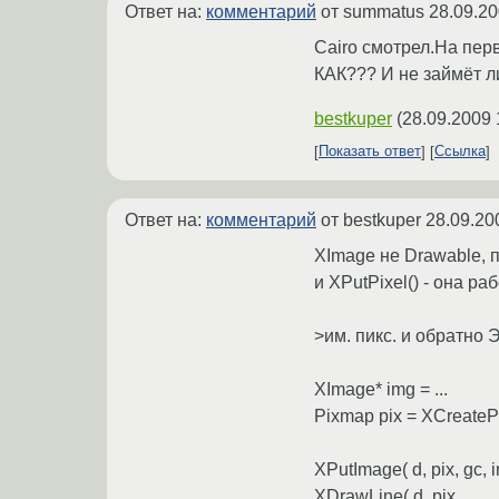
Ответ на:
комментарий
от summatus
28.09.20
Cairo смотрел.На перв
КАК??? И не займёт л
bestkuper
(
28.09.2009 
Показать ответ
Ссылка
Ответ на:
комментарий
от bestkuper
28.09.20
XImage не Drawable, 
и XPutPixel() - она р
>им. пикс. и обратно
XImage* img = ...
Pixmap pix = XCreatePi
XPutImage( d, pix, gc, im
XDrawLine( d, pix, ...