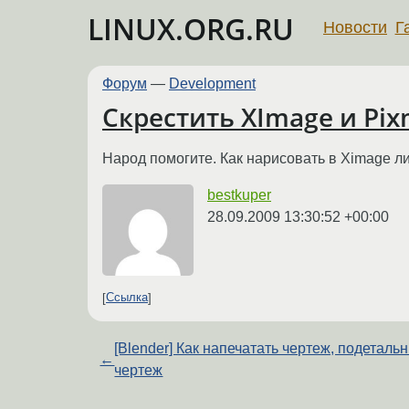
LINUX.ORG.RU
Новости
Г
Форум
—
Development
Скрестить XImage и Pi
Народ помогите. Как нарисовать в Ximage ли
bestkuper
28.09.2009 13:30:52 +00:00
Ссылка
[Blender] Как напечатать чертеж, подеталь
←
чертеж