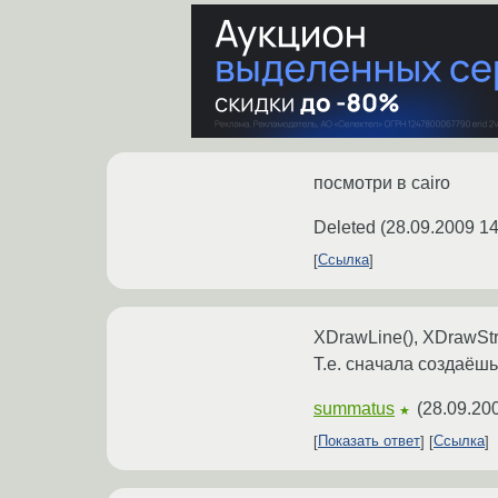
посмотри в cairo
Deleted
(
28.09.2009 14
Ссылка
XDrawLine(), XDrawStr
Т.е. сначала создаёш
summatus
(
28.09.20
★
Показать ответ
Ссылка