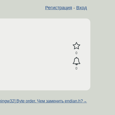
Регистрация
-
Вход
.
0
0
mingw32] Byte order. Чем заменить endian.h?
→