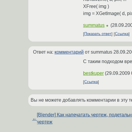
XFree( img )
img = XGetImage( d, pix,
summatus
(
28.09.20
★
Показать ответ
Ссылка
Ответ на:
комментарий
от summatus
28.09.20
С таким подходом вре
bestkuper
(
29.09.2009 
Ссылка
Вы не можете добавлять комментарии в эту т
[Blender] Как напечатать чертеж, подеталь
←
чертеж