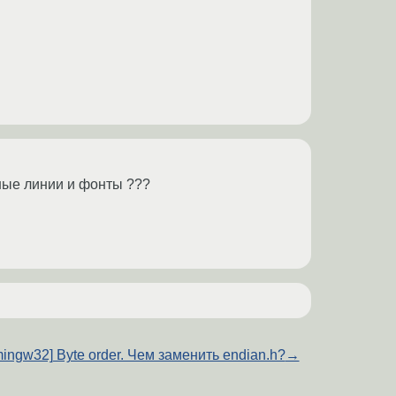
нные линии и фонты ???
mingw32] Byte order. Чем заменить endian.h?
→