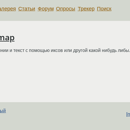
алерея
Статьи
Форум
Опросы
Трекер
Поиск
xmap
нии и текст с помощью иксов или другой какой нибудь либы
ный
[