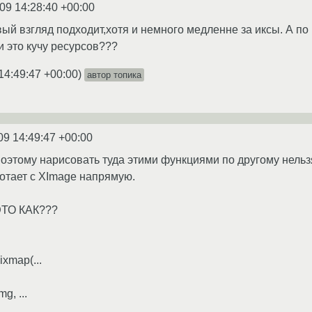
09 14:28:40 +00:00
ый взгляд подходит,хотя и немного медленне за иксы. А по
и это кучу ресурсов???
14:49:47 +00:00
)
автор топика
09 14:49:47 +00:00
поэтому нарисовать туда этими функциями по другому нельз
аботает с XImage напрямую.
 ЭТО КАК???
xmap(...
g, ...