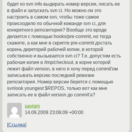
будет из svn info выдирать номер версии, писать ее
в файл и запускать svn ci. Но можно-ли это
настроить в самом svn, чтобы тоже самое
происходило по обычной команде svn ci, для
конкретного репозитория? Вообще это вроде
делается с помощью hooks/pre-commit, но тогда
скажите, а как мне в скрипте pre-commit достать
корень диреторий рабочей копии, в которой
собственно и вызывается svn ci? Т.е. допустим есть
рабочая копия в /tmp/checkout, в корне которой
лежит файл version, в него я хочу перед commit'ом
записывать версию последней ревизии
репозитория. Номер версии берется с помощью
svnlook youngest $REPOS, только вот как мне
записать ее в файл version до commit'а?
savigm
14.09.2009 23:06:09 +00:00
Ссылка