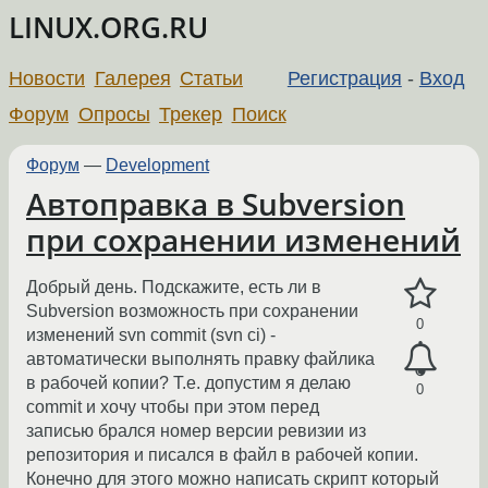
LINUX.ORG.RU
Новости
Галерея
Статьи
Регистрация
-
Вход
Форум
Опросы
Трекер
Поиск
Форум
—
Development
Автоправка в Subversion
при сохранении изменений
Добрый день. Подскажите, есть ли в
Subversion возможность при сохранении
0
изменений svn commit (svn ci) -
автоматически выполнять правку файлика
в рабочей копии? Т.е. допустим я делаю
0
commit и хочу чтобы при этом перед
записью брался номер версии ревизии из
репозитория и писался в файл в рабочей копии.
Конечно для этого можно написать скрипт который