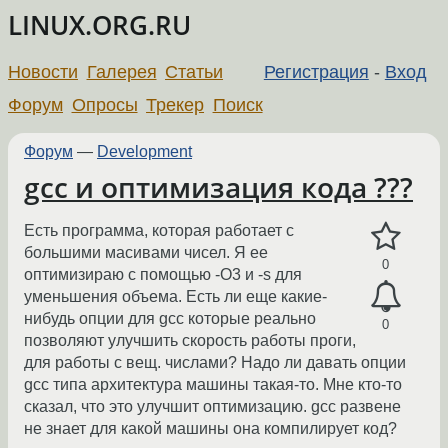
LINUX.ORG.RU
Новости
Галерея
Статьи
Регистрация
-
Вход
Форум
Опросы
Трекер
Поиск
Форум
—
Development
gcc и оптимизация кода ???
Есть программа, которая работает с
большими масивами чисел. Я ее
0
оптимизираю с помощью -O3 и -s для
уменьшения объема. Есть ли еще какие-
нибудь опции для gcc которые реально
0
позволяют улучшить скорость работы проги,
для работы с вещ. числами? Надо ли давать опции
gcc типа архитектура машины такая-то. Мне кто-то
сказал, что это улучшит оптимизацию. gcc развене
не знает для какой машины она компилирует код?