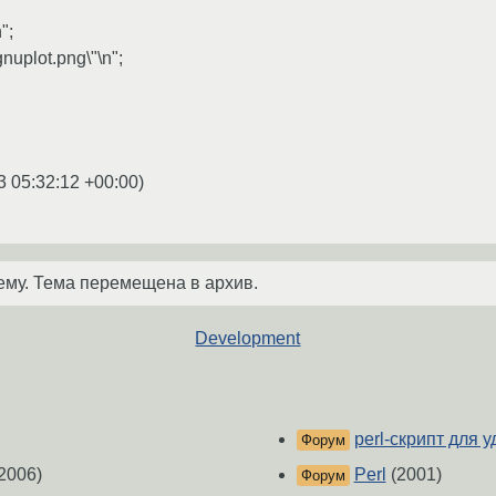
";
gnuplot.png\"\n";
3 05:32:12 +00:00
)
ему. Тема перемещена в архив.
Development
perl-скрипт для 
Форум
2006)
Perl
(2001)
Форум