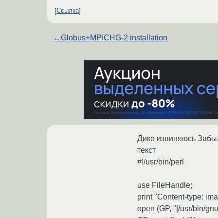
Ссылка
←
Globus+MPICHG-2 installation
Дико извиняюсь Забыл
текст
#!/usr/bin/perl
use FileHandle;
print "Content-type: im
open (GP, "|/usr/bin/gnu