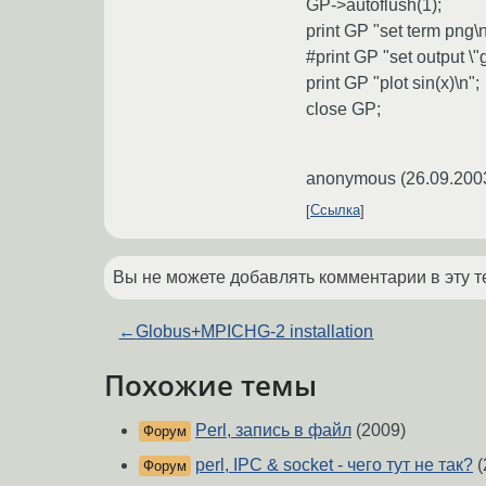
GP->autoflush(1);
print GP "set term png\n
#print GP "set output \"
print GP "plot sin(x)\n";
close GP;
anonymous
(
26.09.200
Ссылка
Вы не можете добавлять комментарии в эту т
←
Globus+MPICHG-2 installation
Похожие темы
Perl, запись в файл
(2009)
Форум
perl, IPC & socket - чего тут не так?
(
Форум