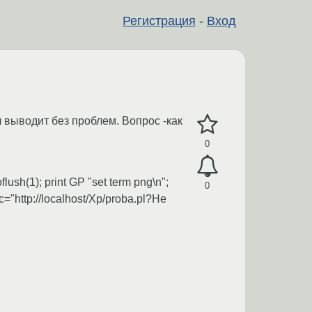
Регистрация
-
Вход
 выводит без проблем. Вопрос -как
0
flush(1); print GP "set term png\n";
0
c="http://localhost/Xp/proba.pl?Не