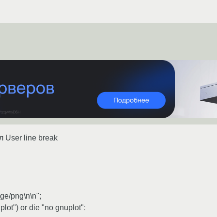
 User line break
age/png\n\n";
plot") or die "no gnuplot";