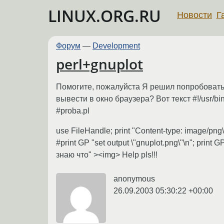
LINUX.ORG.RU
Новости
Г
Форум
—
Development
perl+gnuplot
Помогите, пожалуйста Я решил попробовать p
вывести в окно браузера? Вот текст #!/usr/bin
#proba.pl
use FileHandle; print "Content-type: image/png\n
#print GP "set output \"gnuplot.png\"\n"; print
знаю что" ><img> Help pls!!!
anonymous
26.09.2003 05:30:22 +00:00