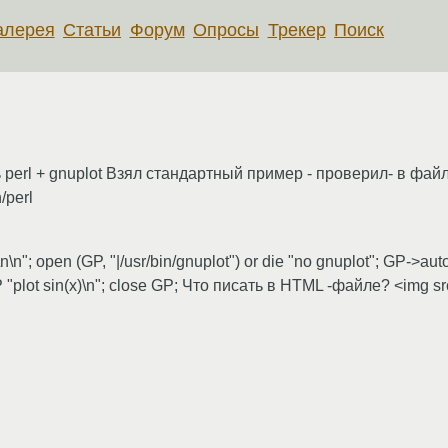
алерея
Статьи
Форум
Опросы
Трекер
Поиск
erl + gnuplot Взял стандартный пример - проверил- в файл
/perl
\n"; open (GP, "|/usr/bin/gnuplot") or die "no gnuplot"; GP->auto
 GP "plot sin(x)\n"; close GP; Что писать в HTML -файле? <img sr