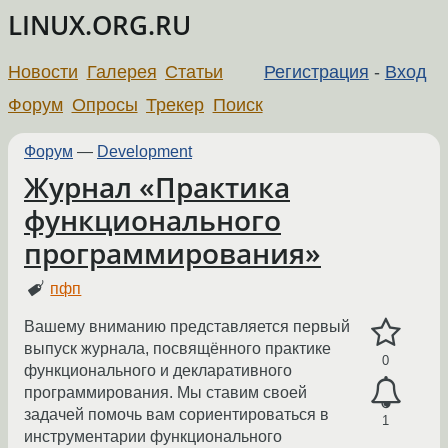
LINUX.ORG.RU
Новости
Галерея
Статьи
Регистрация
-
Вход
Форум
Опросы
Трекер
Поиск
Форум
—
Development
Журнал «Практика
функционального
программирования»
пфп
Вашему вниманию представляется первый
выпуск журнала, посвящённого практике
0
функционального и декларативного
программирования. Мы ставим своей
задачей помочь вам сориентироваться в
1
инструментарии функционального