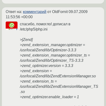
Ответ на:
комментарий
от OldFornit
09.07.2009
11:53:56 +00:00
спасибо, помогло! дописал в
/etc/php5/php.ini
>[Zend]
>zend_extension_manager.optimizer =
/usr/local/Zend/lib/Optimizer-3.3.3
>zend_extension_manager.optimizer_ts =
/usr/local/Zend/lib/Optimizer_TS-3.3.3
>zend_optimizer.version = 3.3.3
>zend_extension =
/usr/local/Zend/lib/ZendExtensionManager.so
>zend_extension_ts =
/usr/local/Zend/lib/ZendExtensionManager_TS
.so
>zend_optimizer.enable_loader = 1