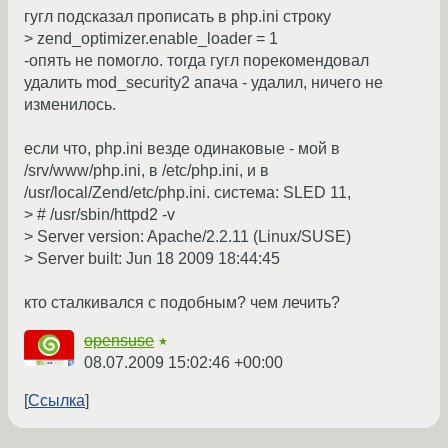
гугл подсказал прописать в php.ini строку
> zend_optimizer.enable_loader = 1
-опять не помогло. тогда гугл порекомендовал
удалить mod_security2 апача - удалил, ничего не
изменилось.
если что, php.ini везде одинаковые - мой в
/srv/www/php.ini, в /etc/php.ini, и в
/usr/local/Zend/etc/php.ini. система: SLED 11,
> # /usr/sbin/httpd2 -v
> Server version: Apache/2.2.11 (Linux/SUSE)
> Server built: Jun 18 2009 18:44:45
кто сталкивался с подобным? чем лечить?
opensuse
★
08.07.2009 15:02:46 +00:00
Ссылка