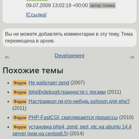
09.07.2009 13:02:19 +00:00
автор топика
Ссылка
Вы не можете добавлять комментарии в эту тему. Тема
перемещена в архив.
←
Development
→
Похожие темы
Не работает zend
(2007)
Форум
[php][xdebug]странности с логами
(2011)
Форум
Настраивал ли кто-нибудь suhosin для php?
Форум
(2011)
PHP-FastCGI, скапливаются процессы
(2010)
Форум
установка php4, zend, perl, etc на ubuntu 14.4
Форум
server (или на centos6.5)
(2014)