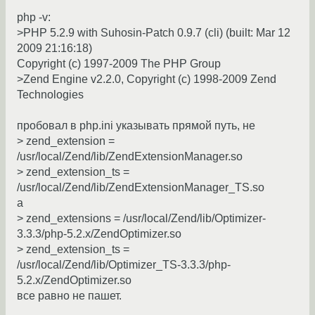
php -v:
>PHP 5.2.9 with Suhosin-Patch 0.9.7 (cli) (built: Mar 12
2009 21:16:18)
Copyright (c) 1997-2009 The PHP Group
>Zend Engine v2.2.0, Copyright (c) 1998-2009 Zend
Technologies
пробовал в php.ini указывать прямой путь, не
> zend_extension =
/usr/local/Zend/lib/ZendExtensionManager.so
> zend_extension_ts =
/usr/local/Zend/lib/ZendExtensionManager_TS.so
а
> zend_extensions = /usr/local/Zend/lib/Optimizer-
3.3.3/php-5.2.x/ZendOptimizer.so
> zend_extension_ts =
/usr/local/Zend/lib/Optimizer_TS-3.3.3/php-
5.2.x/ZendOptimizer.so
все равно не пашет.