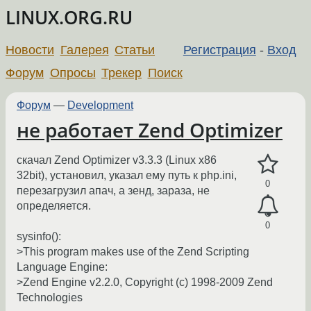
LINUX.ORG.RU
Новости
Галерея
Статьи
Регистрация
-
Вход
Форум
Опросы
Трекер
Поиск
Форум
—
Development
не работает Zend Optimizer
скачал Zend Optimizer v3.3.3 (Linux x86
32bit), установил, указал ему путь к php.ini,
0
перезагрузил апач, а зенд, зараза, не
определяется.
0
sysinfo():
>This program makes use of the Zend Scripting
Language Engine:
>Zend Engine v2.2.0, Copyright (c) 1998-2009 Zend
Technologies