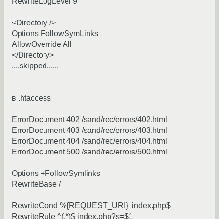
RewriteLogLevel 9
<Directory />
Options FollowSymLinks
AllowOverride All
</Directory>
....skipped......
в .htaccess
ErrorDocument 402 /sand/rec/errors/402.html
ErrorDocument 403 /sand/rec/errors/403.html
ErrorDocument 404 /sand/rec/errors/404.html
ErrorDocument 500 /sand/rec/errors/500.html
Options +FollowSymlinks
RewriteBase /
RewriteCond %{REQUEST_URI} !index.php$
RewriteRule ^(.*)$ index.php?s=$1