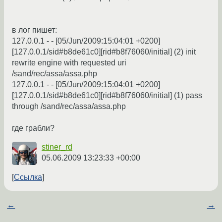
в лог пишет:
127.0.0.1 - - [05/Jun/2009:15:04:01 +0200]
[127.0.0.1/sid#b8de61c0][rid#b8f76060/initial] (2) init
rewrite engine with requested uri
/sand/rec/assa/assa.php
127.0.0.1 - - [05/Jun/2009:15:04:01 +0200]
[127.0.0.1/sid#b8de61c0][rid#b8f76060/initial] (1) pass
through /sand/rec/assa/assa.php
где грабли?
stiner_rd
05.06.2009 13:23:33 +00:00
Ссылка
←
→