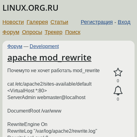
LINUX.ORG.RU
Новости
Галерея
Статьи
Регистрация
-
Вход
Форум
Опросы
Трекер
Поиск
Форум
—
Development
apache mod_rewrite
Почемуто не хочет работать mod_rewrite
0
cat /etc/apache2/sites-available/default
<VirtualHost *:80>
ServerAdmin webmaster@localhost
0
DocumentRoot /var/www
RewriteEngine On
RewriteLog "/var/log/apache2/rewrite.log"