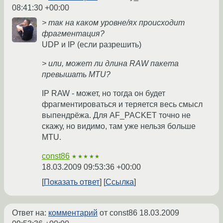
08:41:30 +00:00
> так на каком уровне/ях происходит
фрагментация?
UDP и IP (если разрешить)
> или, может ли длина RAW пакета
превышать MTU?
IP RAW - может, но тогда он будет
фрагментироваться и теряется весь смысл
выпендрёжа. Для AF_PACKET точно не
скажу, но видимо, там уже нельзя больше
MTU.
const86
★★★★★
18.03.2009 09:53:36 +00:00
Показать ответ
Ссылка
Ответ на:
комментарий
от const86
18.03.2009