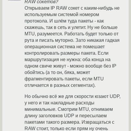
RAW сокетов?
Открываем IP RAW сокет с каким-нибудь не
используемым системой номером
протокола. И шлём туда пакеты - как
скажешь, так в сеть и улетит. Ну не больше
MTU, разумеется. Работать будет только от
рута и писать муторно. Зато никакая гадкая
операционная система не помешает
контролировать размеры пакета. Если
маршрутизация не нужна: оба конца на
одном свиче живут - можно вообще без IP
обойтись (а то он, бяка, может
фрагментировать пакеты, если MTU
отличается в разных сегментах).
Но обычно всё же для скорости юзают UDP,
у него и так накладные расходы
минимальные. Смотрим MTU, отнимаем
длину заголовков UDP и пересылаем
пакетами такого размера. Извращаться с
RAW стоит, только если прям ну очень