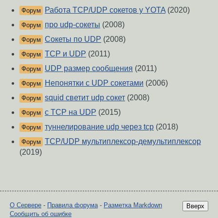
Работа TCP/UDP сокетов у YOTA
(2020)
Форум
про udp-сокеты
(2008)
Форум
Сокеты по UDP
(2008)
Форум
TCP и UDP
(2011)
Форум
UDP размер сообщения
(2011)
Форум
Непонятки с UDP сокетами
(2006)
Форум
squid светит udp сокет
(2008)
Форум
с TCP на UDP
(2015)
Форум
туннелирование udp через tcp
(2018)
Форум
TCP/UDP мультиплексор-демультиплексор
Форум
(2019)
О Сервере
-
Правила форума
-
Разметка Markdown
Вверх
Сообщить об ошибке