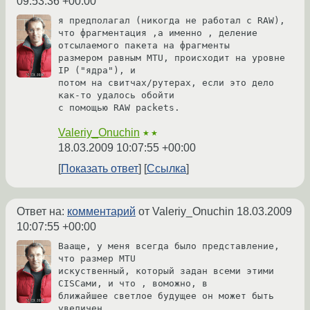
09:53:36 +00:00
я предполагал (никогда не работал с RAW),

что фрагментация ,а именно , деление 
отсылаемого пакета на фрагменты

размером равным MTU, происходит на уровне 
IP ("ядра"), и 

потом на свитчах/рутерах, если это дело 
как-то удалось обойти 

с помощью RAW packets.
Valeriy_Onuchin
★★
18.03.2009 10:07:55 +00:00
Показать ответ
Ссылка
Ответ на:
комментарий
от Valeriy_Onuchin
18.03.2009
10:07:55 +00:00
Вааще, у меня всегда было представление, 
что размер MTU

искуственный, который задан всеми этими 
CISCaми, и что , воможно, в 

ближайшее светлое будущее он может быть 
увеличен. 