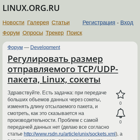
LINUX.ORG.RU
Новости
Галерея
Статьи
Регистрация
-
Вход
Форум
Опросы
Трекер
Поиск
Форум
—
Development
Регулировать размер
отправляемого TCP/UDP-
пакета, Linux, сокеты
Здравствуйте. Есть задачка: при передаче
больших объемов данных через сокеты,
0
изменять длину отсылаемого пакета, и
смотреть, как это сказывается на
производительности. Проблем с самой
0
передачей данных нет (делаю все согласно
статье
http://www.rsdn.ru/article/unix/sockets.xml
), а