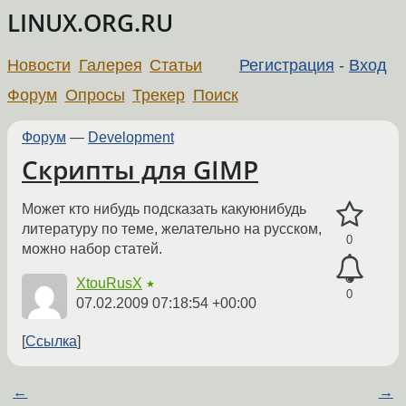
LINUX.ORG.RU
Новости
Галерея
Статьи
Регистрация
-
Вход
Форум
Опросы
Трекер
Поиск
Форум
—
Development
Скрипты для GIMP
Может кто нибудь подсказать какуюнибудь
литературу по теме, желательно на русском,
0
можно набор статей.
XtouRusX
★
0
07.02.2009 07:18:54 +00:00
Ссылка
←
→