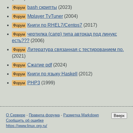
bash скрипты
(2023)
Форум
Mplayer TvTuner
(2004)
Форум
Книги по RHEL7/Centos7
(2017)
Форум
чертилка (сапр) типа автокад под линукс
Форум
есть???
(2006)
Литература связанная с тестированием по.
Форум
(2021)
Сжатие pdf
(2024)
Форум
Книги по языку Haskell
(2012)
Форум
PHP3
(1999)
Форум
О Сервере
-
Правила форума
-
Разметка Markdown
Вверх
Сообщить об ошибке
https://www.linux.org.ru/