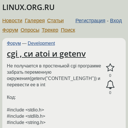
LINUX.ORG.RU
Новости
Галерея
Статьи
Регистрация
-
Вход
Форум
Опросы
Трекер
Поиск
Форум
—
Development
cgi , си atoi и getenv
Не получается в простенькой cgi программе
забрать переменную
0
окружения(getenv("CONTENT_LENGTH")) и
перевести ее в int
0
Код:
#include <stdio.h>
#include <stdlib.h>
#include <string.h>