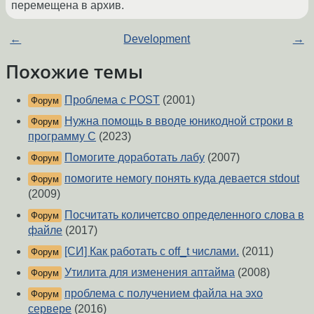
перемещена в архив.
←
Development
→
Похожие темы
Проблема с POST
(2001)
Форум
Нужна помощь в вводе юникодной строки в
Форум
программу C
(2023)
Помогите доработать лабу
(2007)
Форум
помогите немогу понять куда девается stdout
Форум
(2009)
Посчитать количетсво определенного слова в
Форум
файле
(2017)
[СИ] Как работать с off_t числами.
(2011)
Форум
Утилита для изменения аптайма
(2008)
Форум
проблема с получением файла на эхо
Форум
сервере
(2016)