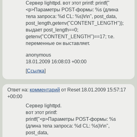
Сервер lighttpd. вот этот printf: printf("
<p>Параметры POST-формы: %s (длина
тела запроса: %d CL: %s)\r\n", post_data,
post_length,getenv("CONTENT_LENGTH"));
выдает post_length==0;
getenv("CONTENT_LENGTH")==17; т.е.
переменные он выставляет.
anonymous
18.01.2009 16:08:03 +00:00
Ссылка
Ответ на:
комментарий
от Reset
18.01.2009 15:57:17
+00:00
Сервер lighttpd.
вот этот printf:
printf("<p>Параметры POST-формы: %s
(длина тела запроса: %d CL: %s)\r\n",
post_data,