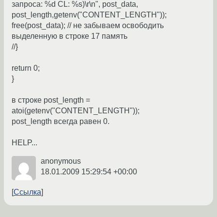
запроса: %d CL: %s)\r\n", post_data,
post_length,getenv("CONTENT_LENGTH"));
free(post_data); // не забываем освободить
выделенную в строке 17 память
//}
return 0;
}
в строке post_length =
atoi(getenv("CONTENT_LENGTH"));
post_length всегда равен 0.
HELP...
anonymous
18.01.2009 15:29:54 +00:00
Ссылка