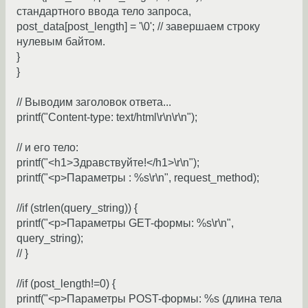
стандартного ввода тело запроса,
post_data[post_length] = '\0'; // завершаем строку
нулевым байтом.
}
}
// Выводим заголовок ответа...
printf("Content-type: text/html\r\n\r\n");
// и его тело:
printf("<h1>Здравствуйте!</h1>\r\n");
printf("<p>Параметры : %s\r\n", request_method);
//if (strlen(query_string)) {
printf("<p>Параметры GET-формы: %s\r\n",
query_string);
// }
//if (post_length!=0) {
printf("<p>Параметры POST-формы: %s (длина тела