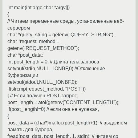
int main(int argc,char *argv[])
{
// Читаем переменные среды, установленные веб-
сервером
char *query_string = getenv("QUERY_STRING");
char *request_method =
getenv("REQUEST_METHOD");
char *post_data;
int post_length = 0; // Длина тела запроса
setvbuf(stdin,NULL,_IONBF,0);//Отключение
буферизации
setvbuf(stdout,NULL,_IONBF,0);
if(strcmp(request_method, "POST"))
{ // Если получен POST-запрос,
post_length = atoi(getenv("CONTENT_LENGTH"));
if(post_length!=0) // если она не нулевая,
{
post_data = (char*)malloc(post_length+1); // выделяем
память для буфера,
fread(post_data, post_length, 1, stdin); // читаем со