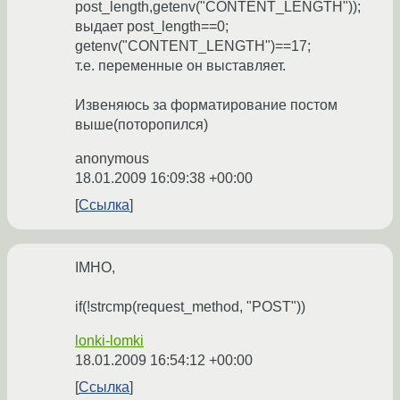
post_length,getenv("CONTENT_LENGTH"));
выдает post_length==0;
getenv("CONTENT_LENGTH")==17;
т.е. переменные он выставляет.
Извеняюсь за форматирование постом
выше(поторопился)
anonymous
18.01.2009 16:09:38 +00:00
Ссылка
IMHO,
if(!strcmp(request_method, "POST"))
lonki-lomki
18.01.2009 16:54:12 +00:00
Ссылка