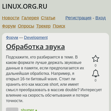
LINUX.ORG.RU
Новости
Галерея
Статьи
Регистрация
-
Вход
Форум
Опросы
Трекер
Поиск
Форум
—
Development
Обработка звука
Подскажите, кто разбирается в теме. В
каком формате лучше держать звуковые
0
данные в памяти, если предполагается их
дальнейшая обработка. Например, я
открыл 16-ти битовый wave. Стоит ли
0
хранить его как массив short, или имеет
смысл преобразовать в массив double? Интересует
влияние на скорость обсчитывания и потери
точности.
shumer
★