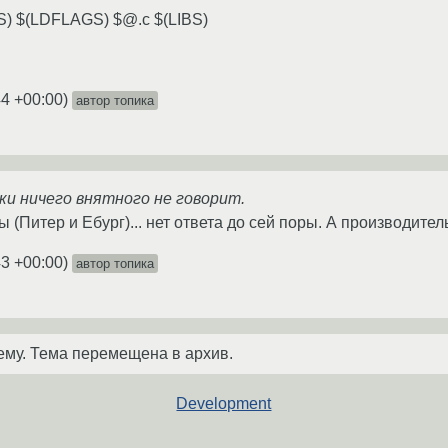
S) $(LDFLAGS) $@.c $(LIBS)
44 +00:00
)
автор топика
и ничего внятного не говорит.
(Питер и Ебург)... нет ответа до сей поры. А производитель
43 +00:00
)
автор топика
ему. Тема перемещена в архив.
Development