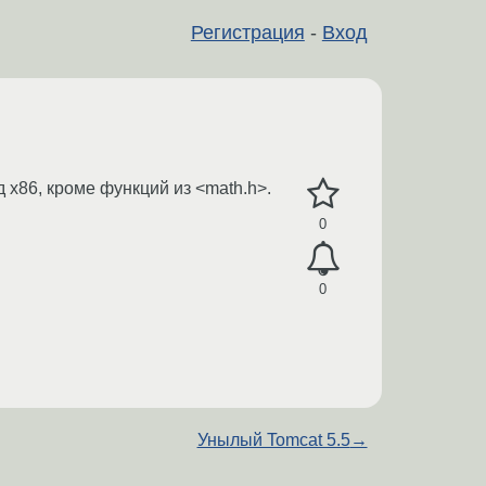
Регистрация
-
Вход
 x86, кроме функций из <math.h>.
0
0
Унылый Tomcat 5.5
→