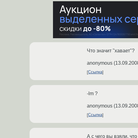
Что значит "хавает"?
anonymous
(
13.09.200
Ссылка
-lm ?
anonymous
(
13.09.200
Ссылка
А с чего вы взяли, что