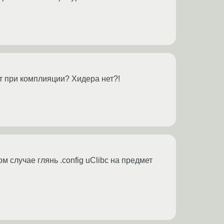
т при комплияции? Хидера нет?!
 случае глянь .config uClibc на предмет