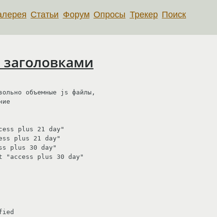
алерея
Статьи
Форум
Опросы
Трекер
Поиск
 с заголовками
вольно объемные js файлы,  

ие

ied
