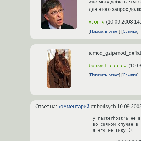
>не могу добиться что
для этого запрос долж
xtron
(
10.09.2008 14
★
Показать ответ
Ссылка
а mod_gzip/mod_defla
borisych
(
10.0
★★★★★
Показать ответ
Ссылка
Ответ на:
комментарий
от borisych
10.09.200
у masterhost'a не в
во свяком случае в 
я его не вижу ((