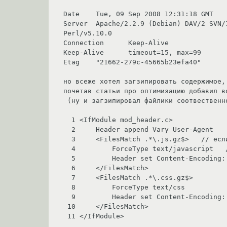
Date	Tue, 09 Sep 2008 12:31:18 GMT

Server	Apache/2.2.9 (Debian) DAV/2 SVN/1.5.1 PHP/5.2.6-3 with Suhosin-Patch mod_python/3.3.1 Python/2.5.2 mod_perl/2.0.4 
Perl/v5.10.0

Connection	Keep-Alive

Keep-Alive	timeout=15, max=99

Etag	"21662-279c-45665b23efa40"

но всеже хотел загзипировать содержимое,
почетав статьи про оптимизацию добавил во
 (ну и загзипировал файлики соотвественно - #gzip -9 script.js > script.js.gz)

  1 <IfModule mod_header.c>

  2     Header append Vary User-Agent    // это нужно для ie

  3     <FilesMatch .*\.js.gz$>   // если запрашиваем script.js.gz

  4         ForceType text/javascript   // передать в заголовке тип

  5         Header set Content-Encoding: gzip // скажить что данные сжаты

  6     </FilesMatch> 

  7     <FilesMatch .*\.css.gz$>

  8         ForceType text/css

  9         Header set Content-Encoding: gzip

 10     </FilesMatch>

 11 </IfModule>
