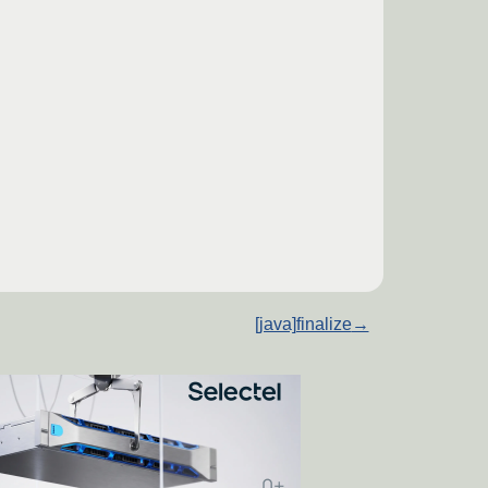
[java]finalize
→