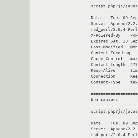
script.php?js/javas
Date	Tue, 09 Sep 2008 11:54:19 GMT

Server	Apache/2.2.9 (Debian) DAV/2 SVN/1.5.1 PHP/5.2.6-3 with Suhosin-Patch mod_python/3.3.1 Python/2.5.2 
mod_perl/2.0.4 Perl
X-Powered-By	PHP/5.2.6-3

Expires	Sat, 13 Sep 2008 15:54:19GMT

Last-Modified	Mon, 08 Sep 2008 17:24:49 GMT

Content-Encoding	gzip

Cache-Control	max-age=360000

Content-Length	2776

Keep-Alive	timeout=15, max=96

Connection	Keep-Alive

Content-Type	text/css; charset: UTF-8

===================
без сжатия:

===================
script.php?js/javas
Date	Tue, 09 Sep 2008 12:22:41 GMT

Server	Apache/2.2.9 (Debian) DAV/2 SVN/1.5.1 PHP/5.2.6-3 with Suhosin-Patch mod_python/3.3.1 Python/2.5.2 
mod_perl/2.0.4 Perl