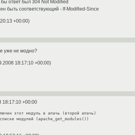
 бы ответ был 304 Not Modified
ен быть соответствующий - lf-Modified-Since
:20:13 +00:00
)
te уже не модно?
9.2008 18:17:10 +00:00
)
8 18:17:10 +00:00
лючен этот модуль в апачь (второй апачь)

списке модулей (apache_get_modules())
