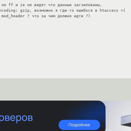
 но ff и ie не видят что данные загзипованы, 

ncoding: gzip, возможно я где-то ошибкся в htaccess =( 

 mod_header ? что за чем должно идти ?)
