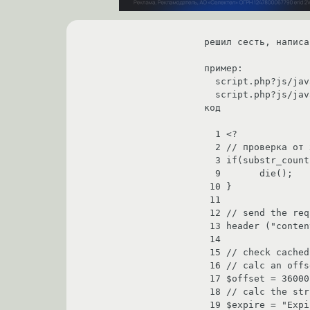
решил сесть, написа
пример: 

  script.php?js/javascript.js

  script.php?js/javascript.js.gz

код

  1 <?

  2 // проверка от хаков

  3 if(substr_count($_SERVER['QUERY_STRING'],"../") != false ) {

  9       die();

 10 }

 11

 12 // send the requisite header information and character set

 13 header ("content-type: text/javascript; charset: UTF-8");

 14

 15 // check cached credentials and reprocess accordingly

 16 // calc an offset of 600 min

 17 $offset = 36000;

 18 // calc the string in GMT not localtime and add the offset

 19 $expire = "Expires: " . gmdate("D, d M Y H:i:s", time() + $offset) . " GMT";
