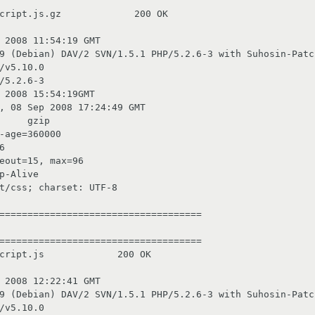
cript.js.gz             200 OK

/v5.10.0

====================================

====================================

cript.js             200 OK

/v5.10.0
