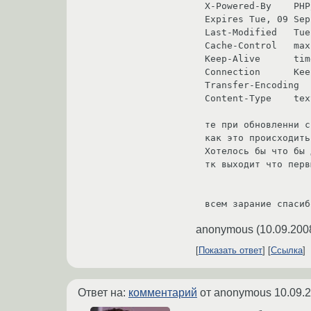
X-Powered-By	PHP/5.2.6-3

Expires	Tue, 09 Sep 2008 22:22:41 GMT

Last-Modified	Tue, 26 Aug 2008 08:12:50 GMT

Cache-Control	max-age=36000

Keep-Alive	timeout=15, max=82

Connection	Keep-Alive

Transfer-Encoding	chunked

Content-Type	text/javascript; charset: UTF-8

те при обновленни с
как это происходить
Хотелось бы что бы 
тк выходит что перв
всем зарание спасиб
anonymous
(
10.09.200
Показать ответ
Ссылка
Ответ на:
комментарий
от anonymous
10.09.