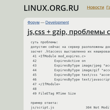
LINUX.ORG.RU
Новости
Г
Форум
—
Development
js,css + gzip, проблемы
суть проблемы:

допустим сейчас на сервер разположены до
засчет .htaccess выставленно их кеширован
 41 <IfModule mod_expires.c>

 42         ExpiresActive on

 43         ExpiresByType image/jpeg "access plus 21 day"

 44         ExpiresByType image/gif "access plus 21 day"

 45         ExpiresByType text/css "access plus 30 day"

 46         ExpiresByType text/javascript "access plus 30 day"

 47 </IfModule>

 48

 49 FileETag MTime Size

пример ответа:

js/script.js                304 Not Modif