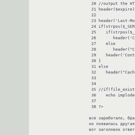
 20 //output the HTTP header

 21 header($expire);

 22

 23 header('Last-Modified: '.gmdate('D, d M Y H:i:s', filemtime($_SERVER['QUERY_STRING'])).' GMT');

 24 if(strpos($_SERVER['QUERY_STRING'], '.gz') !== false) {

 25    if(strpos($_SERVER['HTTP_USER_AGENT'], 'MSIE 6') !== false)

 26       header('Cache-Control: private');

 27    else

 28       header("Cache-Control: max-age=$offset");

 29    header('Content-Encoding: gzip');

 30 }

 31 else

 32    header("Cache-Control: max-age=$offset");

 33

 34

 35 //if(file_exists(file($_SERVER['QUERY_STRING'])))

 36    echo implode('',file($_SERVER['QUERY_STRING']));

 37

 38 ?>

все заработало, бра
но появилась другая
вот заголовок ответа