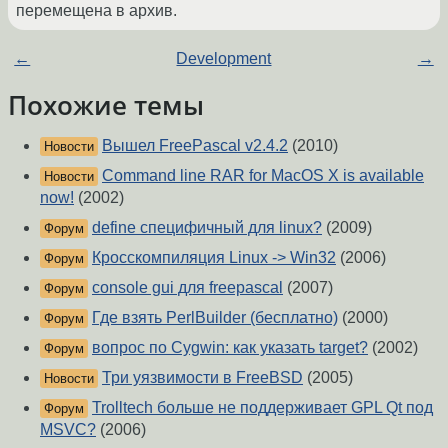
перемещена в архив.
←
Development
→
Похожие темы
Вышел FreePascal v2.4.2
(2010)
Новости
Command line RAR for MacOS X is available
Новости
now!
(2002)
define специфичный для linux?
(2009)
Форум
Кросскомпиляция Linux -> Win32
(2006)
Форум
console gui для freepascal
(2007)
Форум
Где взять PerlBuilder (бесплатно)
(2000)
Форум
вопрос по Cygwin: как указать target?
(2002)
Форум
Три уязвимости в FreeBSD
(2005)
Новости
Trolltech больше не поддерживает GPL Qt под
Форум
MSVC?
(2006)