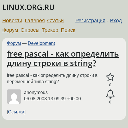
LINUX.ORG.RU
Новости
Галерея
Статьи
Регистрация
-
Вход
Форум
Опросы
Трекер
Поиск
Форум
—
Development
free pascal - как определить
длину строки в string?
free pascal - как определить длину строки в
переменной типа string?
0
anonymous
06.08.2008 13:09:39 +00:00
0
Ссылка
←
→