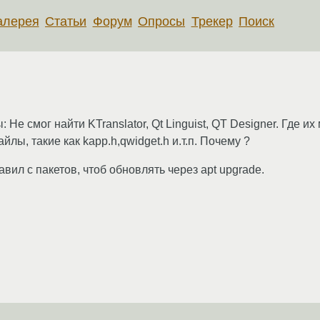
алерея
Статьи
Форум
Опросы
Трекер
Поиск
Не смог найти KTranslator, Qt Linguist, QT Designer. Где их
ы, такие как kapp.h,qwidget.h и.т.п. Почему ?
вил с пакетов, чтоб обновлять через apt upgrade.