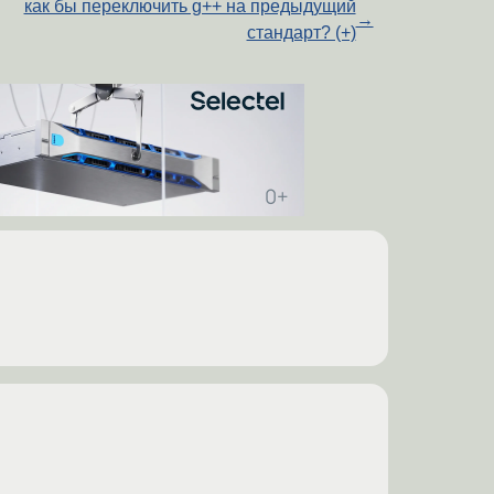
как бы переключить g++ на предыдущий
→
стандарт? (+)