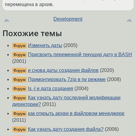
перемещена в архив.
←
Development
→
Похожие темы
Изменить даты
(2005)
Форум
Присвоить переменной текущую дату в BASH
Форум
(2001)
и снова даты создания файлов
(2020)
Форум
Примонтировать 7zip в rw режиме
(2008)
Форум
ls -l и дата создания
(2004)
Форум
Как узнать дату последней модификации
Форум
директории?
(2011)
как открыть архви в файловом менеджере
Форум
(2011)
Как узнать дату создания файла?
(2006)
Форум