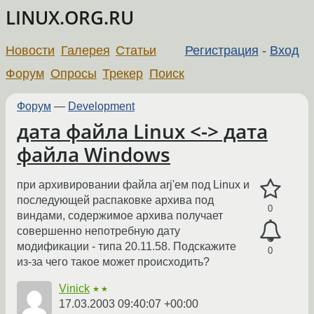
LINUX.ORG.RU
Новости
Галерея
Статьи
Регистрация
-
Вход
Форум
Опросы
Трекер
Поиск
Форум
—
Development
дата файла Linux <-> дата
файла Windows
при архивировании файла arj'ем под Linux и
последующей распаковке архива под
0
виндами, содержимое архива получает
совершенно непотребную дату
модификации - типа 20.11.58. Подскажите
0
из-за чего такое может происходить?
Vinick
★★
17.03.2003 09:40:07 +00:00