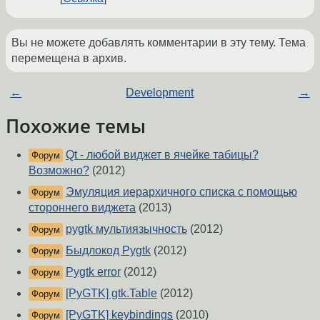
Вы не можете добавлять комментарии в эту тему. Тема
перемещена в архив.
←
Development
→
Похожие темы
Qt - любой виджет в ячейке табицы?
Форум
Возможно?
(2012)
Эмуляция иерархичного списка с помощью
Форум
стороннего виджета
(2013)
pygtk мультиязычность
(2012)
Форум
Быдлокод Pygtk
(2012)
Форум
Pygtk error
(2012)
Форум
[PyGTK] gtk.Table
(2012)
Форум
[PyGTK] keybindings
(2010)
Форум