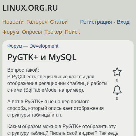
LINUX.ORG.RU
Новости
Галерея
Статьи
Регистрация
-
Вход
Форум
Опросы
Трекер
Поиск
Форум
—
Development
PyGTK+ и MySQL
Вопрос такой:
В PyQt4 есть специальные классы для
0
отображения реляционных таблиц и работы
с ними (SqlTableModel например).
0
А вот в PyGTK+ я не нашел прямого
способа, который описывает отображения
структуры таблицы и т.п.
Каким образом можно в PyGTK+ отобразить эту
структуру таблиц? Писать свой виджет? Так ведь