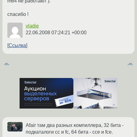
m64 не работают ).
спасибо !
vladie
22.06.2008 07:24:21 +00:00
Ссылка
←
→
Afair там два разных компиллера, 32 бита -
подкаталоги cc и fc, 64 бита - cce и fce.