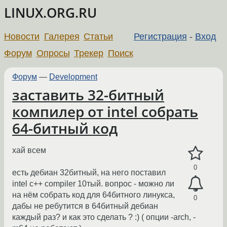
LINUX.ORG.RU
Новости
Галерея
Статьи
Регистрация
-
Вход
Форум
Опросы
Трекер
Поиск
Форум
—
Development
заставить 32-битный
компилер от intel собрать
64-битный код
хай всем
0
есть дебиан 32битный, на него поставил
intel c++ compiler 10тый. вопрос - можно ли
на нём собрать код для 64битного линукса,
0
дабы не ребутится в 64битный дебиан
каждый раз? и как это сделать ? :) ( опции -arch, -