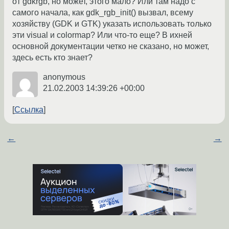
от gdkrgb, но может, этого мало? Или там надо с
самого начала, как gdk_rgb_init() вызвал, всему
хозяйству (GDK и GTK) указать использовать только
эти visual и colormap? Или что-то еще? В ихней
основной документации четко не сказано, но может,
здесь есть кто знает?
anonymous
21.02.2003 14:39:26 +00:00
Ссылка
←
→