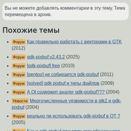
Вы не можете добавлять комментарии в эту тему. Тема
перемещена в архив.
Похожие темы
Как правильно работать с векторами в GTK
Форум
(2012)
gdk-pixbuf v2.43.2
(2025)
Форум
[gdk-pixbuf] free
(2010)
Форум
[gentoo] не собирается gdk-pixbuf
(2011)
Форум
[solved] gdk pixbuf и типы файлов
(2009)
Форум
А Qt содержит аналог gdk-pixbuf???
(2004)
Форум
Многочисленные уязвимости в gtk2 и gdk-
Новости
pixbuf
(2004)
реально ли использовать gdk-pixbuf в QT ?
Форум
(2005)