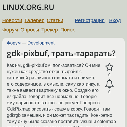
LINUX.ORG.RU
Новости
Галерея
Статьи
Регистрация
-
Вход
Форум
Опросы
Трекер
Поиск
Форум
—
Development
gdk-pixbuf, трать-тарарать?
Как им, gdk-pixbuf'ом, пользоваться? Он мне
нужен как средство открыть файл с
0
картинкой различного формата и поиметь
его содержимое, в смысле, саму картинку, а
также вывести картинку в окно. Создаю его
0
из файла, говорит, все нормально. Говорю
ему нарисовать в окно - не рисует. Говорю в
GdkPixmap рисовать - сразу в корку. Говорят, там
gdkrgb замешан, и он может так гадить. Конкретно
тому окну было сказано поставить visual и colormap